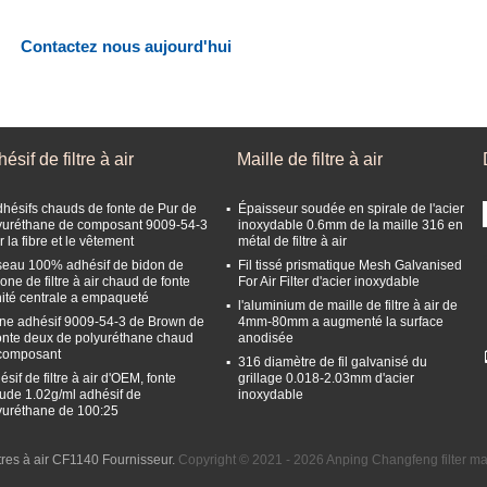
Contactez nous aujourd'hui
ésif de filtre à air
Maille de filtre à air
Adhésif de filtre à air
dhésifs chauds de fonte de Pur de
Épaisseur soudée en spirale de l'acier
yuréthane de composant 9009-54-3
inoxydable 0.6mm de la maille 316 en
 la fibre et le vêtement
métal de filtre à air
seau 100% adhésif de bidon de
Fil tissé prismatique Mesh Galvanised
cone de filtre à air chaud de fonte
For Air Filter d'acier inoxydable
nité centrale a empaqueté
l'aluminium de maille de filtre à air de
ne adhésif 9009-54-3 de Brown de
4mm-80mm a augmenté la surface
fonte deux de polyuréthane chaud
anodisée
composant
316 diamètre de fil galvanisé du
sif de filtre à air d'OEM, fonte
grillage 0.018-2.03mm d'acier
ude 1.02g/ml adhésif de
inoxydable
yuréthane de 100:25
ltres à air CF1140 Fournisseur.
Copyright © 2021 - 2026 Anping Changfeng filter mat