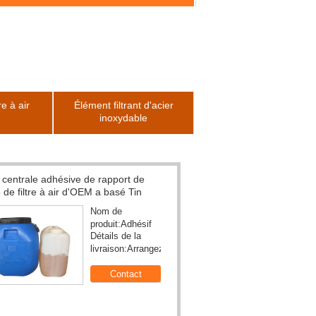
re à air
Élément filtrant d'acier
inoxydable
Fil tissé anticorrosion 20 Mesh Plain Weave
Stainless Steel de L30m
élémen
Nom de
produit:Maille de
Longueur:30M
filtre à air
Filtre de HEPA faisant la
machine