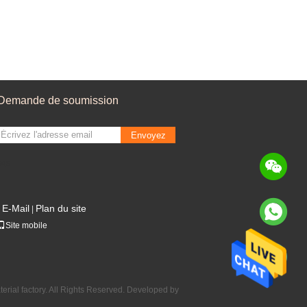
Demande de soumission
Maille de filtre à air
Envoyez
sgs
E-Mail
Plan du site
|
Site mobile
erial factory. All Rights Reserved. Developed by