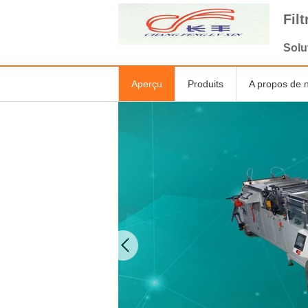
Fil
Solu
Aperçu
Produits
A propos de 
Machine de fabrication 
filtre à air