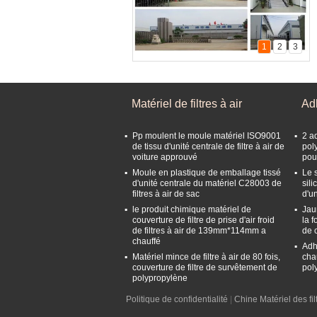
1
2
3
Matériel de filtres à air
Adh
Matériel de filtres à air
Pp moulent le moule matériel ISO9001
2 a
de tissu d'unité centrale de filtre à air de
pol
voiture approuvé
pour
Moule en plastique de emballage tissé
Le 
d'unité centrale du matériel C28003 de
sili
filtres à air de sac
d'u
le produit chimique matériel de
Jau
couverture de filtre de prise d'air froid
la 
de filtres à air de 139mm*114mm a
de 
chauffé
Adhé
Matériel mince de filtre à air de 80 fois,
cha
couverture de filtre de survêtement de
pol
polypropylène
Politique de confidentialité
|
Chine Matériel des fi