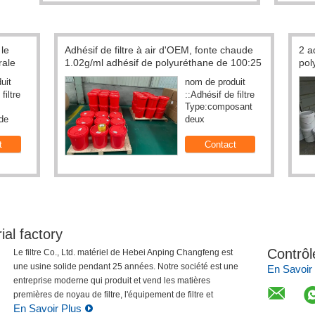
Resistant de
Champ anticorrosion de Mesh Woven For
gé 3.0mm
Metal Sand d'écran de vibration
 de
Nom de
uit:Maille de
produit:Maille de
gueur
Terrain
e à air
filtre à air
ximum:25m
découvert:60%
de
Maille décorative en métal
ial factory
Contrôl
Le filtre Co., Ltd. matériel de Hebei Anping Changfeng est
une usine solide pendant 25 années. Notre société est une
En Savoir
entreprise moderne qui produit et vend les matières
premières de noyau de filtre, l'équipement de filtre et
En Savoir Plus
l'industrie de traitement ...