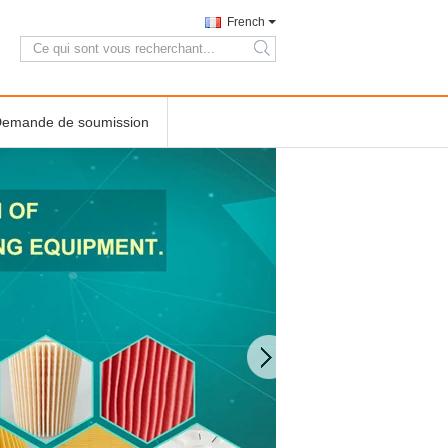
French
search
emande de soumission
Fil pliable Mesh Cage