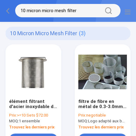
10 Micron Micro Mesh Filter
(3)
élément filtrant
filtre de fibre en
d'acier inoxydable de
métal de 0.3-3.0mm
250mm 10 microns
acier inoxydable
Prix:
>=10 Sets $72.00
Prix:
negotiable
avec la surface
Mesh Filter micro de
MOQ:
1 ensemble
MOQ:
Logo adapté aux besoins du client (Min. Order : 300 morceaux) d'emballage adapté aux besoins du clie
électrolytique
50 microns
Trouvez les derniers prix
Trouvez les derniers prix