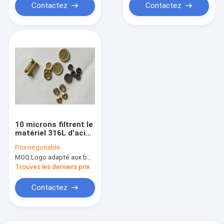
Contactez
Contactez
10 microns filtrent le
matériel 316L d'acier
inoxydable 0.4-0.8
Prix:
negotiable
millimètre
MOQ:
Logo adapté aux besoins du client (Min. Order : 300 morceaux) d'emballage adapté aux besoins du clie
d'épaisseur
Trouvez les derniers prix
Contactez