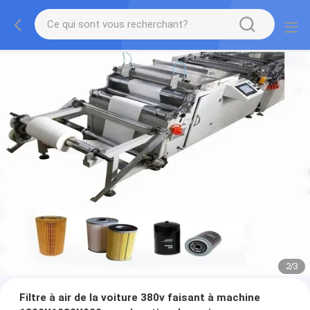
2
/
3
Filtre à air de la voiture 380v faisant à machine