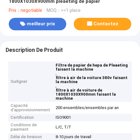
1800X1030X900mm pleaeting de papier
Prix：negotiable
MOQ：>=1 place
meilleur prix
Contactez
Description De Produit
Filtre de papier de hepa de Pleaeting
faisant la machine
,
filtre à air de la voiture 380v faisant
Surligner
la machine
,
filtre à air de voiture de
1800X1030X900mm faisant la
machine
Capacité
200 ensembles/ensembles par an
d'approvisionnement
Certification
ISO9001
Conditions de
L/C, T/T
paiement
Délai de livraison
8-10 jours de travail