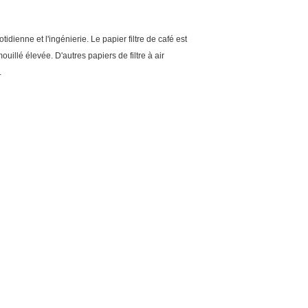
idienne et l'ingénierie. Le papier filtre de café est
mouillé élevée. D'autres papiers de filtre à air
.