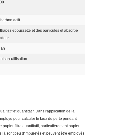
00
harbon actif
ttrapez époussette et des particules et absorbe
'odeur
 an
aison-utilisation
itatif et quantitatif. Dans l'application de la
 employé pour calculer le taux de perte pendant
le papier filtre quantitatif, particulièrement papier
its là sont peu d'impuretés et peuvent être employés