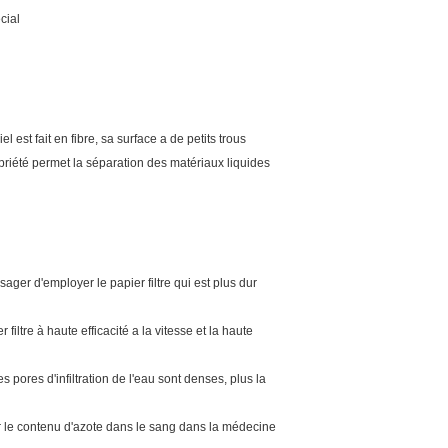
cial
l est fait en fibre, sa surface a de petits trous
priété permet la séparation des matériaux liquides
ager d'employer le papier filtre qui est plus dur
ier filtre à haute efficacité a la vitesse et la haute
s pores d'infiltration de l'eau sont denses, plus la
ner le contenu d'azote dans le sang dans la médecine