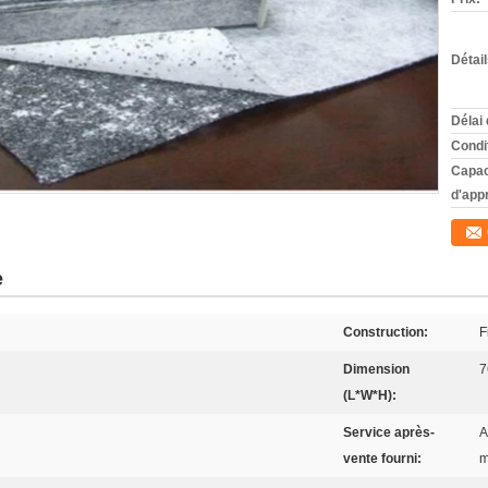
Détai
Délai 
Condi
Capac
d'app
e
Construction:
F
Dimension
7
(L*W*H):
Service après-
A
vente fourni:
m