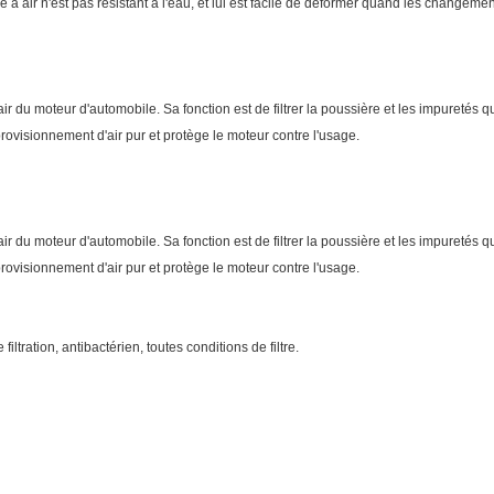
re à air n'est pas résistant à l'eau, et lui est facile de déformer quand les changements 
 air du moteur d'automobile. Sa fonction est de filtrer la poussière et les impuretés qu
provisionnement d'air pur et protège le moteur contre l'usage.
 air du moteur d'automobile. Sa fonction est de filtrer la poussière et les impuretés qu
provisionnement d'air pur et protège le moteur contre l'usage.
filtration, antibactérien, toutes conditions de filtre.