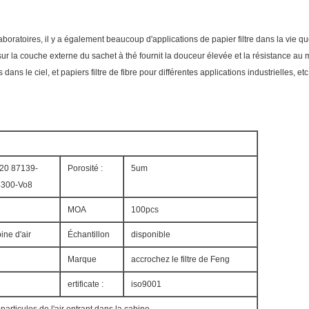
boratoires, il y a également beaucoup d'applications de papier filtre dans la vie quot
ltre sur la couche externe du sachet à thé fournit la douceur élevée et la résistance au 
s le ciel, et papiers filtre de fibre pour différentes applications industrielles, etc
20 87139-
Porosité :
5um
4300-Vo8
MOA
100pcs
ine d'air
Échantillon
disponible
Marque
accrochez le filtre de Feng
ertificate :
iso9001