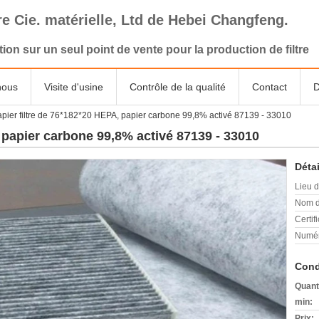
tre Cie. matérielle, Ltd de Hebei Changfeng.
tion sur un seul point de vente pour la production de filtre
nous
Visite d'usine
Contrôle de la qualité
Contact
D
pier filtre de 76*182*20 HEPA, papier carbone 99,8% activé 87139 - 33010
, papier carbone 99,8% activé 87139 - 33010
Détai
Lieu d
Nom d
Certifi
Numér
Cond
Quant
min:
Prix: