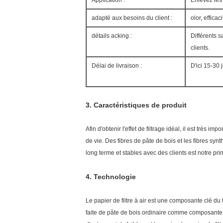
Application :
Enlevez les 
adapté aux besoins du client :
olor, efficac
détails acking :
Différents 
clients.
Délai de livraison :
D'ici 15-30 
3.
Caractéristiques de produit
Afin d'obtenir l'effet de filtrage idéal, il est très i
de vie. Des fibres de pâte de bois et les fibres syn
long terme et stables avec des clients est notre pri
4.
Technologie
Le papier de filtre à air est une composante clé du fil
faite de pâte de bois ordinaire comme composante p