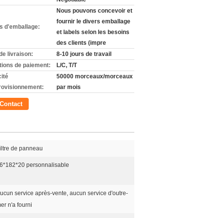
Nous pouvons concevoir et
fournir le divers emballage
ls d'emballage:
et labels selon les besoins
des clients (impre
de livraison:
8-10 jours de travail
tions de paiement:
L/C, T/T
ité
50000 morceaux/morceaux
rovisionnement:
par mois
Contact
iltre de panneau
6*182*20 personnalisable
ucun service après-vente, aucun service d'outre-
er n'a fourni