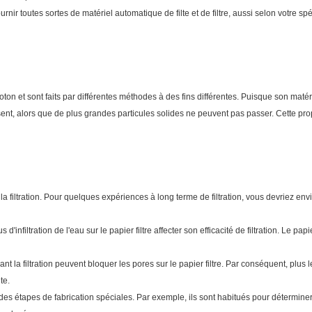
ir toutes sortes de matériel automatique de filte et de filtre, aussi selon votre spé
coton et sont faits par différentes méthodes à des fins différentes. Puisque son matérie
ent, alors que de plus grandes particules solides ne peuvent pas passer. Cette pro
a filtration. Pour quelques expériences à long terme de filtration, vous devriez envis
ous d'infiltration de l'eau sur le papier filtre affecter son efficacité de filtration. Le pap
 la filtration peuvent bloquer les pores sur le papier filtre. Par conséquent, plus le
te.
par des étapes de fabrication spéciales. Par exemple, ils sont habitués pour détermi