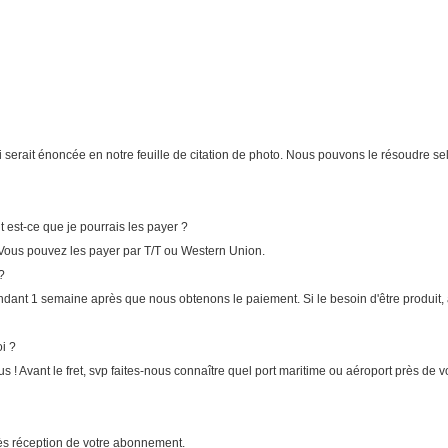
 serait énoncée en notre feuille de citation de photo. Nous pouvons le résoudre se
 est-ce que je pourrais les payer ?
 Vous pouvez les payer par T/T ou Western Union.
?
d pendant 1 semaine après que nous obtenons le paiement. Si le besoin d'être produ
oi ?
! Avant le fret, svp faites-nous connaître quel port maritime ou aéroport près de vo
rès réception de votre abonnement.