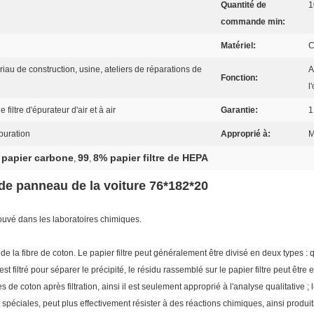
Quantité de
1
commande min:
Matériel:
C
iau de construction, usine, ateliers de réparations de
A
Fonction:
l
filtre d'épurateur d'air et à air
Garantie:
1
épuration
Approprié à:
M
e papier carbone
99
8% papier filtre de HEPA
,
,
e de panneau de la voiture 76*182*20
trouvé dans les laboratoires chimiques.
la fibre de coton. Le papier filtre peut généralement être divisé en deux types : qual
 filtré pour séparer le précipité, le résidu rassemblé sur le papier filtre peut être
res de coton après filtration, ainsi il est seulement approprié à l'analyse qualitative ; 
 spéciales, peut plus effectivement résister à des réactions chimiques, ainsi produ