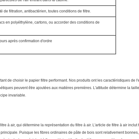
particules de l'air entrant dans la cabine.
ité de filtration, antibactérien, toutes conditions de filtre.
sacs en polyéthylène, cartons, ou accorder des conditions de
jours après confirmation d'ordre
mportant de choisir le papier filtre performant. Nos produits ont les caractéristiques de l
thétiques peuvent être ajoutées aux matières premières. L'attitude détermine la taille
ncipe invariable.
tre à air, qui détermine la représentation du filtre à air. L'article de filtre à air incl
rincipale. Puisque les fibres ordinaires de pâte de bois sont relativement bonnes, 