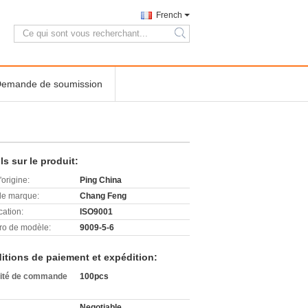
French
search
emande de soumission
ls sur le produit:
'origine:
Ping China
e marque:
Chang Feng
cation:
ISO9001
o de modèle:
9009-5-6
itions de paiement et expédition:
ité de commande
100pcs
Negotiable