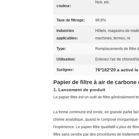
Noir, etc.
couleur:
Taux de filtrage:
99,8%
Industries
Hôtels, magasins de matér
applicables:
machines, fermes, re
Type:
Remplacements de filtre de 
Utilisation:
Enlevez l'air de chlore/d'
76*182*20 a activé l
Surligner:
Papier de filtre à air de carbon
1.
Lancement de produit
Le papier filtre est un outil de filtre généralement 
La forme commune est ronde, en grande partie fait de 
chimie analytique, quand le composé inorganique est
l'expérience. Le papier filtre qualitatif a plus de fib
filtre sans cendre par des procédures de traitement