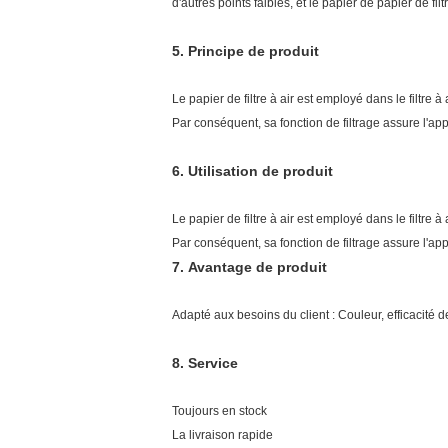
d'autres points faibles, et le papier de papier de filt
5.
Principe de produit
Le papier de filtre à air est employé dans le filtre à
Par conséquent, sa fonction de filtrage assure l'ap
6.
Utilisation de produit
Le papier de filtre à air est employé dans le filtre à
Par conséquent, sa fonction de filtrage assure l'ap
7.
Avantage de produit
Adapté aux besoins du client : Couleur, efficacité de 
8.
Service
Toujours en stock
La livraison rapide