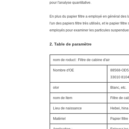
pour l'analyse quantitative.
En plus du papier filtre a employé en général des la
l'un des papiers filtre très utilisés, et le papier fi
employés pour examiner les particules suspendues dan
2.
Table de paramètre
nom de roduct : Filtre de cabine d'air
Nombre d'OE
88568-OD5
33010 810
olor
Blanc, etc.
nom de ltem
Filtre de cab
Lieu de naissance
Hebei, hina
Matériel
Papier filtre