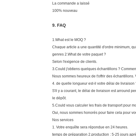
La commande a laissé
100% nouveau
9.
FAQ
1.What est le MOQ ?
Chaque article a une quantité d'ordre minimum, qui
genres 2.What de votre paquet ?
Selon l'exigence de clients.
3.Could j'obtiens quelques échantillons ? Comment
Nous sommes heureux de t'offrir des échantillons.
4. de quelle longueur est-il votre délai de livraison 
S'il y a courant, le délai de livraison est arroun
le dépôt.
5.Could vous calculer les frais de transport pour m
Oui, nous sommes honorés pour faire cela pour vous 
Nos services
1. Votre enquête sera répondue en 24 heures.
temps de préparation 2.production : 5-25 jours ap