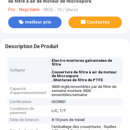
de filtre à air de moteur de microspore
Prix：Negotiable
MOQ：10 / placez
meilleur prix
Contactez
Description De Produit
Électro montures galvanisées de
filtre
,
Surligner
Couverture de filtre à air de moteur
de Microspore
,
Montures de filtre de PTFE
5000 réglé/ensembles par de filtre de
Capacité
semaine monture 5000
d'approvisionnement
ensembles/semaine
Certification
ISO9001
Conditions de
L/C, T/T
paiement
Délai de livraison
8-10 jours de travail
l'emballage des couvertures : feuilles