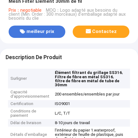
Mesh Filter Element 30mm de fil
Prix：negotiable
MOQ：Logo adapté aux besoins du
client (Min. Order : 300 morceaux) d'emballage adapté aux
besoins du clie
meilleur prix
Contactez
Description De Produit
,
Élément filtrant du grillage SS316
,
Filtre de fibre en métal SS316
Surligner
filtre de fibre en métal de tube de
30mm
Capacité
200 ensembles/ensembles par jour
d'approvisionnement
Certification
ISO9001
Conditions de
L/C, T/T
paiement
Délai de livraison
8-10 jours de travail
l'intérieur du papier 1.waterproof,
Détails d'emballage
extérieur de feuille de plastique, puis