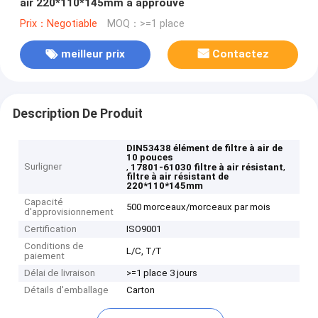
air 220*110*145mm a approuvé
Prix：Negotiable
MOQ：>=1 place
meilleur prix
Contactez
Description De Produit
DIN53438 élément de filtre à air de
10 pouces
Surligner
,
,
17801-61030 filtre à air résistant
filtre à air résistant de
220*110*145mm
Capacité
500 morceaux/morceaux par mois
d'approvisionnement
Certification
ISO9001
Conditions de
L/C, T/T
paiement
Délai de livraison
>=1 place 3 jours
Détails d'emballage
Carton