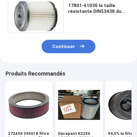
17801-61030 la taille
résistante DIN53438 du
filtre à air
220*110*145mm a
approuvé
Continuer
Produits Recommandés
272490 394018 filtre
Décapant K3250
99,5% le filtre 