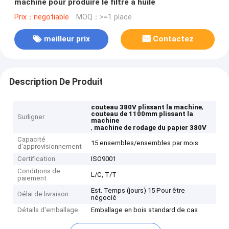
machine pour produire le filtre à huile
Prix：negotiable
MOQ：>=1 place
meilleur prix
Contactez
Description De Produit
,
couteau 380V plissant la machine
couteau de 1100mm plissant la
Surligner
machine
,
machine de rodage du papier 380V
Capacité
15 ensembles/ensembles par mois
d'approvisionnement
Certification
ISO9001
Conditions de
L/C, T/T
paiement
Est. Temps (jours) 15 Pour être
Délai de livraison
négocié
Détails d'emballage
Emballage en bois standard de cas