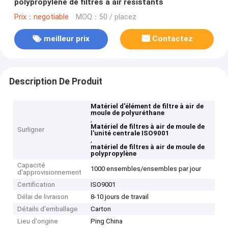
polypropylène de filtres à air résistants
Prix：negotiable
MOQ：50 / placez
meilleur prix
Contactez
Description De Produit
Matériel d'élément de filtre à air de
moule de polyuréthane
,
Matériel de filtres à air de moule de
Surligner
l'unité centrale ISO9001
,
matériel de filtres à air de moule de
polypropylène
Capacité
1000 ensembles/ensembles par jour
d'approvisionnement
Certification
ISO9001
Délai de livraison
8-10 jours de travail
Détails d'emballage
Carton
Lieu d'origine
Ping China