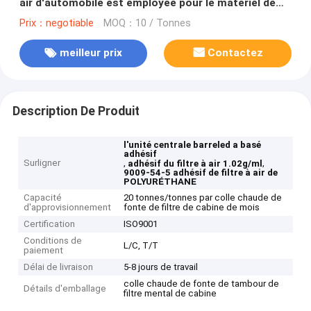
air d'automobile est employée pour le matériel de
filtres à air de moule d'unité centrale
Prix：negotiable
MOQ：10 / Tonnes
meilleur prix
Contactez
Description De Produit
l'unité centrale barreled a basé
adhésif
Surligner
,
,
adhésif du filtre à air 1.02g/ml
9009-54-5 adhésif de filtre à air de
POLYURÉTHANE
Capacité
20 tonnes/tonnes par colle chaude de
d'approvisionnement
fonte de filtre de cabine de mois
Certification
ISO9001
Conditions de
L/C, T/T
paiement
Délai de livraison
5-8 jours de travail
colle chaude de fonte de tambour de
Détails d'emballage
filtre mental de cabine