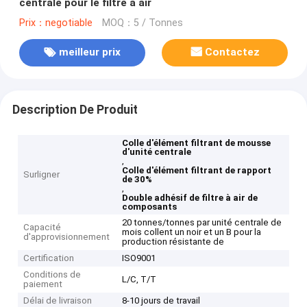
centrale pour le filtre à air
Prix：negotiable
MOQ：5 / Tonnes
meilleur prix
Contactez
Description De Produit
Colle d'élément filtrant de mousse
d'unité centrale
,
Colle d'élément filtrant de rapport
Surligner
de 30%
,
Double adhésif de filtre à air de
composants
20 tonnes/tonnes par unité centrale de
Capacité
mois collent un noir et un B pour la
d'approvisionnement
production résistante de
Certification
ISO9001
Conditions de
L/C, T/T
paiement
Délai de livraison
8-10 jours de travail