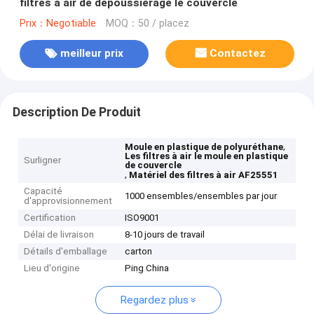
filtres à air de dépoussiérage le couvercle
Prix：Negotiable
MOQ：50 / placez
meilleur prix
Contactez
Description De Produit
,
Moule en plastique de polyuréthane
Les filtres à air le moule en plastique
Surligner
de couvercle
,
Matériel des filtres à air AF25551
Capacité
1000 ensembles/ensembles par jour
d'approvisionnement
Certification
ISO9001
Délai de livraison
8-10 jours de travail
Détails d'emballage
carton
Lieu d'origine
Ping China
Regardez plus