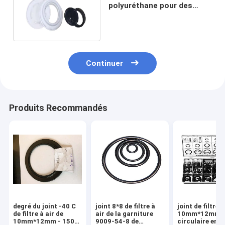
polyuréthane pour des
filtres à air de
dépoussiérage le couvercle
Continuer
Produits Recommandés
degré du joint -40 C
joint 8*8 de filtre à
joint de filtre à
de filtre à air de
air de la garniture
10mm*12mm, j
10mm*12mm - 150
9009-54-8 de
circulaire en