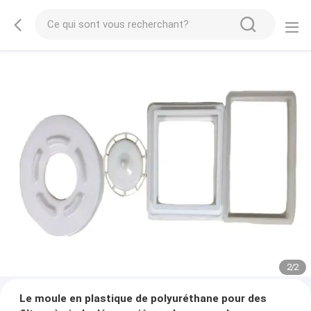
2
/
2
Le moule en plastique de polyuréthane pour des