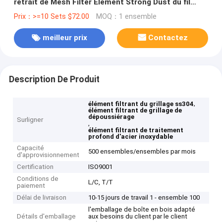
retrait de Mesh Filter Element Strong Dust du fil
Ss304
Prix：>=10 Sets $72.00
MOQ：1 ensemble
meilleur prix
Contactez
Description De Produit
,
élément filtrant du grillage ss304
élément filtrant de grillage de
dépoussiérage
Surligner
,
élément filtrant de traitement
profond d'acier inoxydable
Capacité
500 ensembles/ensembles par mois
d'approvisionnement
Certification
ISO9001
Conditions de
L/C, T/T
paiement
Délai de livraison
10-15 jours de travail 1 - ensemble 100
l'emballage de boîte en bois adapté
Détails d'emballage
aux besoins du client par le client