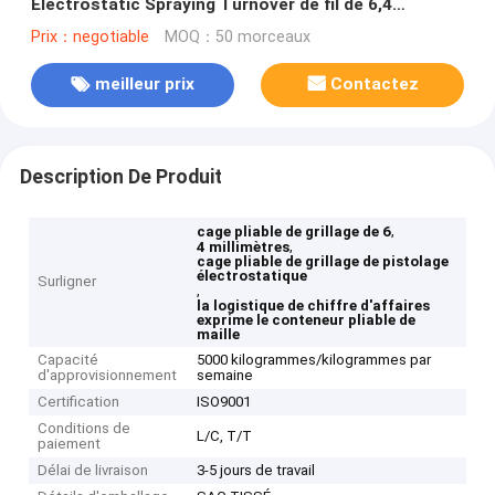
Electrostatic Spraying Turnover de fil de 6,4
millimètres exprès
Prix：negotiable
MOQ：50 morceaux
meilleur prix
Contactez
Description De Produit
,
cage pliable de grillage de 6
,
4 millimètres
cage pliable de grillage de pistolage
électrostatique
Surligner
,
la logistique de chiffre d'affaires
exprime le conteneur pliable de
maille
Capacité
5000 kilogrammes/kilogrammes par
d'approvisionnement
semaine
Certification
ISO9001
Conditions de
L/C, T/T
paiement
Délai de livraison
3-5 jours de travail