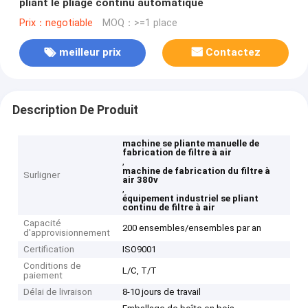
pliant le pliage continu automatique
Prix：negotiable
MOQ：>=1 place
meilleur prix
Contactez
Description De Produit
machine se pliante manuelle de
fabrication de filtre à air
,
machine de fabrication du filtre à
Surligner
air 380v
,
équipement industriel se pliant
continu de filtre à air
Capacité
200 ensembles/ensembles par an
d'approvisionnement
Certification
ISO9001
Conditions de
L/C, T/T
paiement
Délai de livraison
8-10 jours de travail