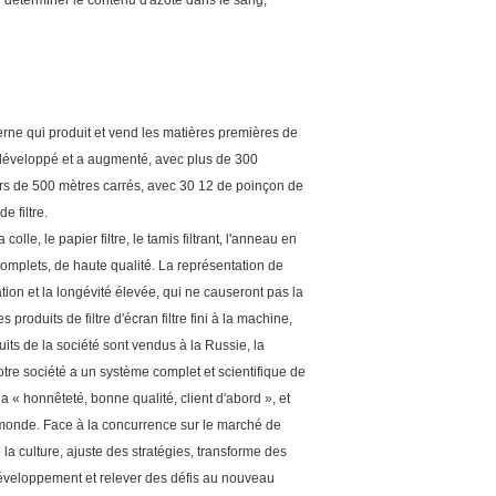
r déterminer le contenu d'azote dans le sang,
erne qui produit et vend les matières premières de
ent développé et a augmenté, avec plus de 300
ers de 500 mètres carrés, avec 30 12 de poinçon de
 filtre.
colle, le papier filtre, le tamis filtrant, l'anneau en
 complets, de haute qualité. La représentation de
ation et la longévité élevée, qui ne causeront pas la
produits de filtre d'écran filtre fini à la machine,
uits de la société sont vendus à la Russie, la
otre société a un système complet et scientifique de
a « honnêteté, bonne qualité, client d'abord », et
e monde. Face à la concurrence sur le marché de
 la culture, ajuste des stratégies, transforme des
développement et relever des défis au nouveau