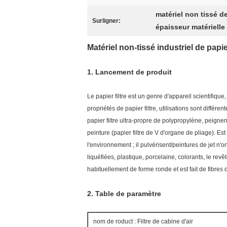
matériel non tissé de 
Surligner:
épaisseur matérielle 
Matériel non-tissé industriel de papier d
1.
Lancement de produit
Le papier filtre est un genre d'appareil scientifique, 
propriétés de papier filtre, utilisations sont différe
papier filtre ultra-propre de polypropylène, peignent
peinture (papier filtre de V d'organe de pliage). E
l'environnement ; il pulvérisent/peintures de jet n'o
liquéfiées, plastique, porcelaine, colorants, le revê
habituellement de forme ronde et est fait de fibres 
2.
Table de paramètre
nom de roduct : Filtre de cabine d'air