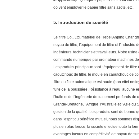
4.Applicability : Quelques papiers filtre sont fait
doivent employer le papier filtre sans azote, etc.
5.
Introduction de société
Le filtre Co., Ltd. matériel de Hebei Anping Chang
noyau de filtre, l'équipement de filtre et l'industr
ingénieurs, techniciens et travailleurs. Notre usi
commande numérique par ordinateur machines de pr
Les produits principaux sont : équipement de filtre à a
caoutchouc de filtre, le moule en caoutchouc de cou
filtre du filtre automatique est haute (bon effet net
fuite de la poussière. Résistance à l'eau, aucune ent
l'huile et de l'ingénierie de traitement profonds de
Grande-Bretagne, l'Afrique, l'Australie et l'Asie d
gestion de la qualité. Les produits sont de bonne qu
dans l'esprit du bénéfice mutuel, nous sommes disp
plus en plus féroce, la société effectue toute la fo
avantages locaux en compétitivité de noyau de sur