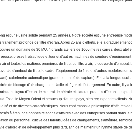
s suivant des procédures spéciales, telles que l'essai dans la médecine employée pou
feng est une usine solide pendant 25 années. Notre société est une entreprise mod
ie de traitement profonde de filtre d'écran. Après 25 ans d'efforts, elle a graduellem
ne couvre un domaine de 30 MU. 4 grands ateliers de 1000 mètres carrés, deux ateli
esse, presse hydraulique et tour et d'autres machines de soudure d'équipement de
ir et toutes les matières premières de filtre. Le filtre à air, le couvercle d'embout, la 
vercle d'embout de filtre, le cadre, l'équipement de filtre et d'autres modèles sont
toyant), calorimètre automatique (grande quantité de capture). Elle a la longue oscill
rée de blocage d'air, chargement facile et léger et déchargement. En outre, il y a les 
 carburant, tuyau d'écran de minerai de pétrole et d'autres produits d'écran. Les prod
u Sud-Est et le Moyen-Orient et beaucoup d'autres pays, bien reçus par des clients. N
alité et de diverses caractéristiques. Nous confirmons la philosophie d'affaires de l
osés à établir de bonnes relations d'affaires avec des entreprises partout dans l
rmation du personnel, cultive des talents, idées de changements, s'améliore, renforce
vie d'abord et de développement plus tard, afin de maintenir un rythme stable de 