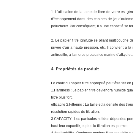
1. L'utilisation de la laine de fibre de verre est g
d'échappement dans des cabines de jet d'automobil
pelucheux. Par conséquent, il a une capacité se tena
2. Le papier filtre ignifuge se pliant multicouche 
privée d'air à haute pression, etc. Il convient à l
antirouille, à l'amorce protectrice marine d'alkyd et
4.
Propriétés de produit
Le choix du papier filtre approprié peut être fait e
1.Hardness : Le papier filtre deviendra humide qua
filtre plus fort.
efficacité 2.Filtering : La taille et la densité des trou
résolution rapides de filtration.
3.CAPACITY : Les particules solides déposées pendant 
haut leur capacité, et plus la filtration est permis.