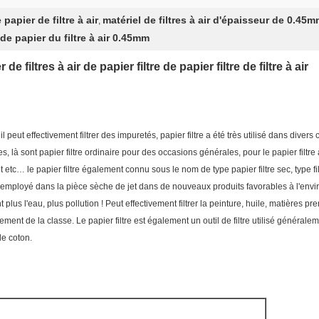
papier de filtre à air
matériel de filtres à air d'épaisseur de 0.45
,
de papier du filtre à air 0.45mm
e filtres à air de papier filtre de papier filtre de filtre à air
il peut effectivement filtrer des impuretés, papier filtre a été très utilisé dans divers
ntes, là sont papier filtre ordinaire pour des occasions générales, pour le papier filtr
 etc… le papier filtre également connu sous le nom de type papier filtre sec, type fil
st employé dans la pièce sèche de jet dans de nouveaux produits favorables à l'enviro
nt plus l'eau, plus pollution ! Peut effectivement filtrer la peinture, huile, matières 
tement de la classe. Le papier filtre est également un outil de filtre utilisé générale
de coton.