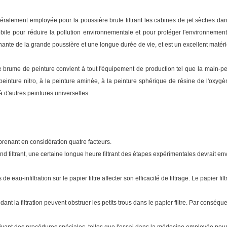
énéralement employée pour la poussière brute filtrant les cabines de jet sèches dans
e pour réduire la pollution environnementale et pour protéger l'environnement. 
nte de la grande poussière et une longue durée de vie, et est un excellent matériel p
de brume de peinture convient à tout l'équipement de production tel que la main-pein
a peinture nitro, à la peinture aminée, à la peinture sphérique de résine de l'oxygè
 à d'autres peintures universelles.
n prenant en considération quatre facteurs.
nd filtrant, une certaine longue heure filtrant des étapes expérimentales devrait e
s de eau-infiltration sur le papier filtre affecter son efficacité de filtrage. Le papier fi
la filtration peuvent obstruer les petits trous dans le papier filtre. Par conséquent,