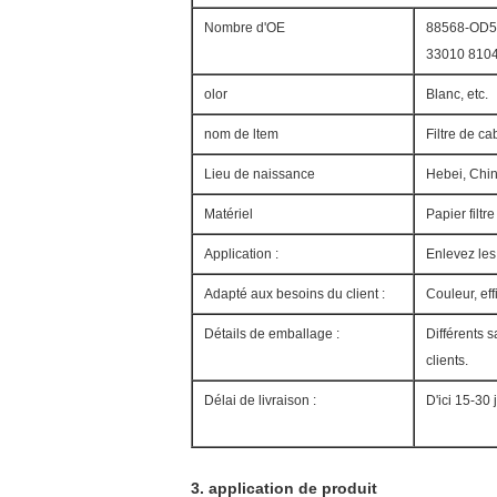
Nombre d'OE
88568-OD5
33010 810
olor
Blanc, etc.
nom de ltem
Filtre de ca
Lieu de naissance
Hebei, Chi
Matériel
Papier filtre
Application :
Enlevez les 
Adapté aux besoins du client :
Couleur, effi
Détails de emballage :
Différents 
clients.
Délai de livraison :
D'ici 15-30 
3.
application de produit