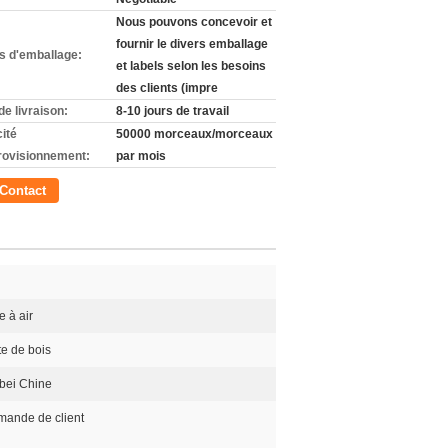
Nous pouvons concevoir et
fournir le divers emballage
ls d'emballage:
et labels selon les besoins
des clients (impre
de livraison:
8-10 jours de travail
ité
50000 morceaux/morceaux
rovisionnement:
par mois
Contact
re à air
e de bois
bei Chine
mande de client