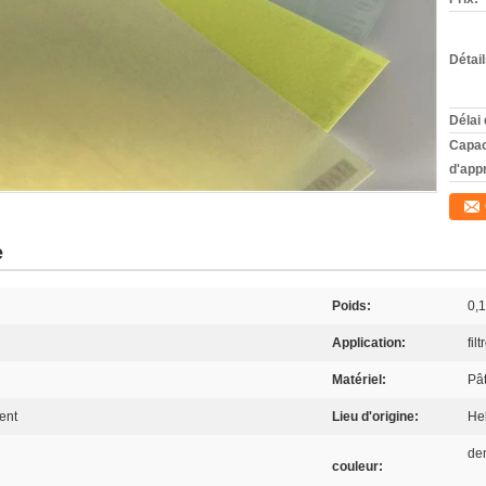
Détai
Délai 
Capac
d'app
e
Poids:
0,1
Application:
filt
Matériel:
Pât
ent
Lieu d'origine:
He
de
couleur: