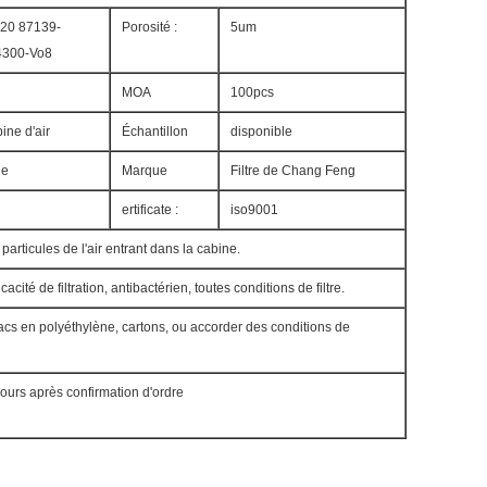
20 87139-
Porosité :
5um
4300-Vo8
MOA
100pcs
bine d'air
Échantillon
disponible
ne
Marque
Filtre de Chang Feng
ertificate :
iso9001
particules de l'air entrant dans la cabine.
cacité de filtration, antibactérien, toutes conditions de filtre.
sacs en polyéthylène, cartons, ou accorder des conditions de
jours après confirmation d'ordre