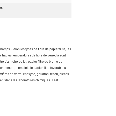
mm
,
 champs. Selon les types de fibre de papier filtre, les
e à hautes températures de fibre de verre, là sont
tre d'armoire de jet, papier filtre de brume de
nnement, il emploie le papier filtre favorable à
premières en verre, époxyde, goudron, téflon, pièces
ment dans les laboratoires chimiques. Il est