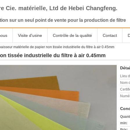
tre Cie. matérielle, Ltd de Hebei Changfeng.
tion sur un seul point de vente pour la production de filtre
nous
Visite d'usine
Contrôle de la qualité
Contact
D
aisseur matérielle de papier non tissée industrielle du filtre à air 0.45mm
n tissée industrielle du filtre à air 0.45mm
Détai
Lieu d
Nom d
Certifi
Numér
Cond
Quant
min:
Prix: