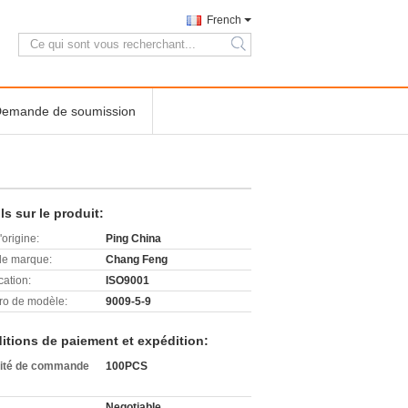
French
search
emande de soumission
ls sur le produit:
'origine:
Ping China
e marque:
Chang Feng
cation:
ISO9001
o de modèle:
9009-5-9
itions de paiement et expédition:
ité de commande
100PCS
Negotiable