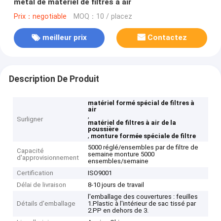
métal de matériel de filtres à air
Prix：negotiable
MOQ：10 / placez
meilleur prix
Contactez
Description De Produit
matériel formé spécial de filtres à
air
,
Surligner
matériel de filtres à air de la
poussière
,
monture formée spéciale de filtre
5000 réglé/ensembles par de filtre de
Capacité
semaine monture 5000
d'approvisionnement
ensembles/semaine
Certification
ISO9001
Délai de livraison
8-10 jours de travail
l'emballage des couvertures : feuilles
Détails d'emballage
1.Plastic à l'intérieur de sac tissé par
2.PP en dehors de 3.