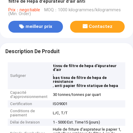
filtre de Hepa d'épurateur d'air anti
Prix：negotiable
MOQ：1000 kilogrammes/kilogrammes
(Min. Order)
meilleur prix
Contactez
Description De Produit
tissu de filtre de hepa d'épurateur
d'air
,
Surligner
bas tissu de filtre de hepa de
résistance
,
anti papier filtre statique de hepa
Capacité
30 tonnes/tonnes par quart
d'approvisionnement
Certification
ISO9001
Conditions de
L/C, T/T
paiement
Délai de livraison
1 - 5000 Est. Time15 (jours)
Huile de friture d'aspirateur le papier 1,