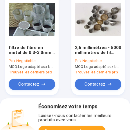
filtre de fibre en
2,6 millimètres - 5000
métal de 0.3-3.0mm
millimètres de fil
acier inoxydable
Mesh Filter Filter
Prix:
Negotiable
Prix:
Negotiable
Mesh Filter micro de
Cylinder Type d'acier
MOQ:
Logo adapté aux besoins du client (Min. Order : 300 morceaux) d'emballage adapté aux besoins du clie
MOQ:
Logo adapté aux besoins du client (Min. Order : 300 morceaux) d'emballage adapté aux besoins du clie
50 microns
inoxydable
Trouvez les derniers prix
Trouvez les derniers prix
Contactez
Contactez
Économisez votre temps
Laissez-nous contacter les meilleurs
produits avec vous.