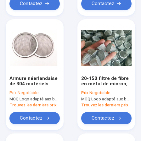
Contactez
Contactez
Armure néerlandaise
20-150 filtre de fibre
de 304 matériels
en métal de micron,
d'acier inoxydable de
perforation
Prix:
Negotiable
Prix:
Negotiable
filtre d'eau de 50
rectangulaire 100
MOQ:
Logo adapté aux besoins du client (Min. Order : 300 morceaux) d'emballage adapté aux besoins du clie
MOQ:
Logo adapté aux besoins du client (Min. Order : 300 morceaux) d'emballage adapté aux besoins du clie
microns
Mesh Water Filter
Trouvez les derniers prix
Trouvez les derniers prix
Contactez
Contactez