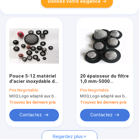
Donnez votre exigence
Pouce 5-12 matériel
20 épaisseur du filtre
d'acier inoxydable de
1,0 mm-5000
filtre de fibre en
millimètres d'acier
Prix:
Negotiable
Prix:
Negotiable
métal de 100
inoxydable de micron
MOQ:
Logo adapté aux besoins du client (Min. Order : 300 morceaux) d'emballage adapté aux besoins du clie
MOQ:
Logo adapté aux besoins du client (Min. Order : 300 morceaux) d'emballage adapté aux besoins du clie
microns
Trouvez les derniers prix
Trouvez les derniers prix
Contactez
Contactez
Regardez plus