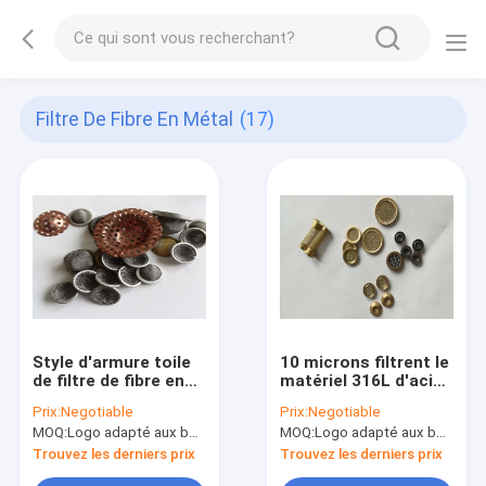
Filtre De Fibre En Métal
(17)
Style d'armure toile
10 microns filtrent le
de filtre de fibre en
matériel 316L d'acier
métal de Hastelloy
inoxydable 0.4-0.8
Prix:
Negotiable
Prix:
Negotiable
avec la maille 1-635
millimètre
MOQ:
Logo adapté aux besoins du client (Min. Order : 300 morceaux) d'emballage adapté aux besoins du clie
MOQ:
Logo adapté aux besoins du client (Min. Order : 300 morceaux) d'emballage adapté aux besoins du clie
d'épaisseur
Trouvez les derniers prix
Trouvez les derniers prix