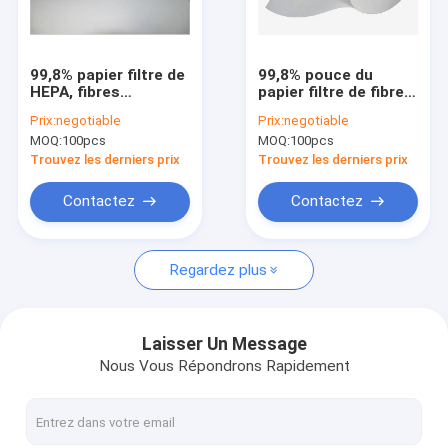
Visite d'usine
Contrôle de qualité
99,8% papier filtre de
99,8% pouce du
HEPA, fibres
papier filtre de fibre
Contactez-nous
synthétiques papier
de verre 25*25*4
Prix:
negotiable
Prix:
negotiable
filtre de 50 microns
pour le filtre à air de
MOQ:
100pcs
MOQ:
100pcs
turbine à gaz
Demandez une citation
Trouvez les derniers prix
Trouvez les derniers prix
Contactez
Contactez
Matériel de filtres à air
Regardez plus
Adhésif de filtre à air
Maille de filtre à air
Laisser Un Message
Nous Vous Répondrons Rapidement
élément de filtre à air
Élément filtrant d'acier inoxydable