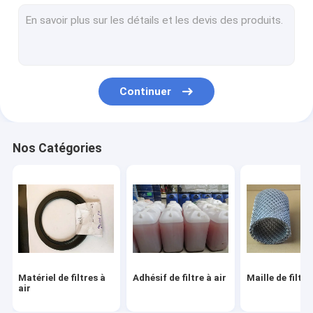
Filtre de fibre en métal
Filtre à air de voiture faisant la machine
Filtre à huile faisant la machine
Continuer
Filtre de HEPA faisant la machine
Machine de fabrication de filtre à air
Nos Catégories
Maille décorative en métal
Fil pliable Mesh Cage
Matériel de filtres à
Adhésif de filtre à air
Maille de filtre
air