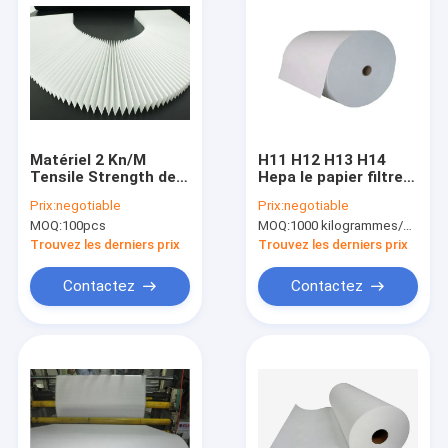
Matériel 2 Kn/M
H11 H12 H13 H14
Tensile Strength de
Hepa le papier filtre
charbon actif de
0.3um pp CHOIENT le
Prix:
negotiable
Prix:
negotiable
papier filtre de Whtie
petit pain matériel de
MOQ:
100pcs
MOQ:
1000 kilogrammes/kilogrammes (Min. Order)
Hepa
médias
Trouvez les derniers prix
Trouvez les derniers prix
Contactez
Contactez
Maison
Des produits
Au sujet de nous