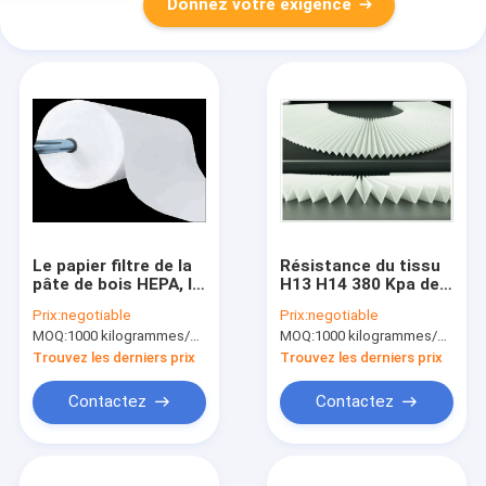
Donnez votre exigence
Le papier filtre de la
Résistance du tissu
pâte de bois HEPA, le
H13 H14 380 Kpa de
papier filtre de 0,45
filtre à air de Hepa de
Prix:
negotiable
Prix:
negotiable
microns ISO9001 a
fibre de verre
MOQ:
1000 kilogrammes/kilogrammes (Min. Order)
MOQ:
1000 kilogrammes/kilogrammes (Min. Order)
approuvé
Trouvez les derniers prix
Trouvez les derniers prix
Contactez
Contactez