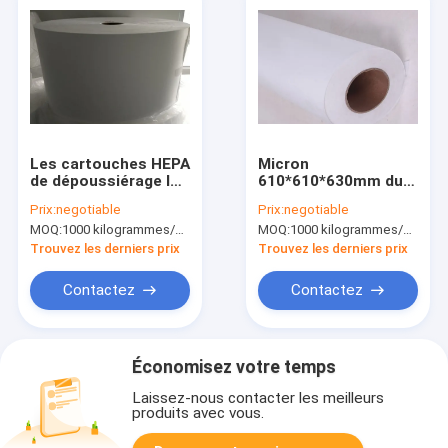
Les cartouches HEPA
Micron
de dépoussiérage la
610*610*630mm du
membrane de la
papier filtre de fibre
Prix:
negotiable
Prix:
negotiable
largeur PTFE du
de verre de filtre de
MOQ:
1000 kilogrammes/kilogrammes (Min. Order)
MOQ:
1000 kilogrammes/kilogrammes (Min. Order)
papier filtre 6cm-
H10 Hepa 0,3
10cm
Trouvez les derniers prix
Trouvez les derniers prix
Contactez
Contactez
Économisez votre temps
Laissez-nous contacter les meilleurs
produits avec vous.