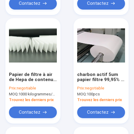
Contactez
Contactez
Papier de filtre à air
charbon actif 5um
de Hepa de contenu
papier filtre 99,95% la
de résine de 27%,
filtration Rate For Air
Prix:
negotiable
Prix:
negotiable
papier filtre de 0,2
Filter
MOQ:
1000 kilogrammes/kilogrammes (Min. Order)
MOQ:
100pcs
microns
Trouvez les derniers prix
Trouvez les derniers prix
Contactez
Contactez