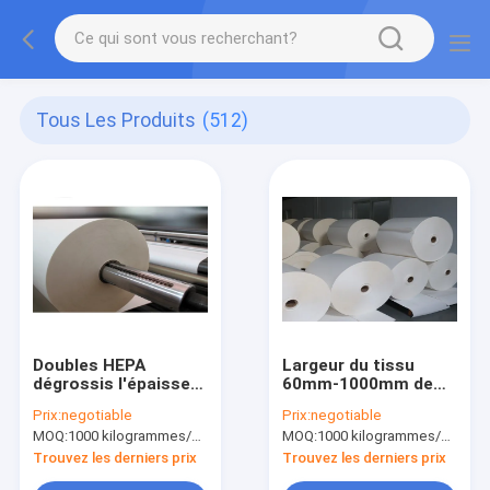
Tous Les Produits
(512)
Doubles HEPA
Largeur du tissu
dégrossis l'épaisseur
60mm-1000mm de
du papier filtre 0.38-
filtre à air de Hepa de
Prix:
negotiable
Prix:
negotiable
0.55mm pour le filtre
1 micron pour le
MOQ:
1000 kilogrammes/kilogrammes (Min. Order)
MOQ:
1000 kilogrammes/kilogrammes (Min. Order)
de la CAHT
système de filtration
d'air
Trouvez les derniers prix
Trouvez les derniers prix