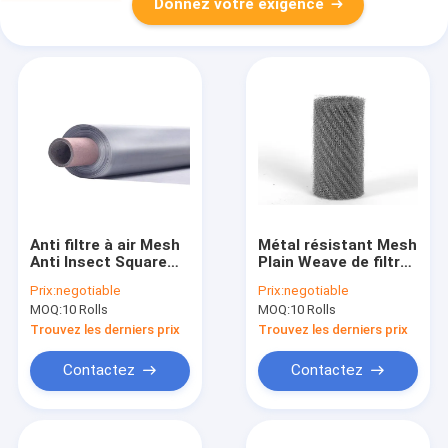
Donnez votre exigence
Anti filtre à air Mesh
Métal résistant Mesh
Anti Insect Square
Plain Weave de filtre
Hole d'écran de
à air d'acide et
Prix:
negotiable
Prix:
negotiable
moustique
d'alcali
MOQ:
10 Rolls
MOQ:
10 Rolls
Trouvez les derniers prix
Trouvez les derniers prix
Contactez
Contactez