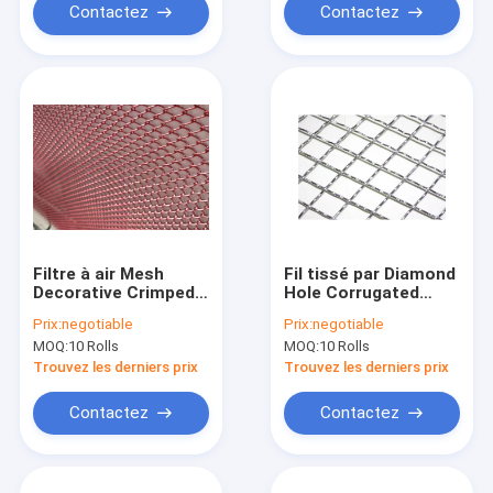
Contactez
Contactez
Filtre à air Mesh
Fil tissé par Diamond
Decorative Crimped
Hole Corrugated
Woven de l'acier
Metal Crimped Mesh
Prix:
negotiable
Prix:
negotiable
inoxydable 316
Decorative Steel
MOQ:
10 Rolls
MOQ:
10 Rolls
Plate
Trouvez les derniers prix
Trouvez les derniers prix
Contactez
Contactez