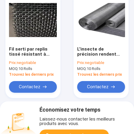
Fil serti par replis
L'insecte de
tissé résistant à
précision rendent
hautes températures
304 l'acier inoxydable
Prix:
negotiable
Prix:
negotiable
Mesh Decorative
résistant Mesh
MOQ:
10 Rolls
MOQ:
10 Rolls
Screen tissé
Trouvez les derniers prix
Trouvez les derniers prix
Contactez
Contactez
Économisez votre temps
Laissez-nous contacter les meilleurs
produits avec vous.