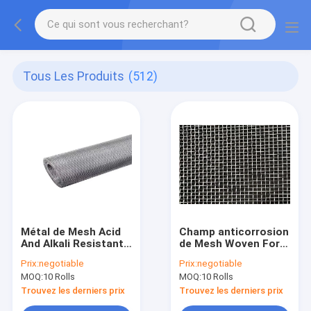
Tous Les Produits
(512)
Métal de Mesh Acid
Champ anticorrosion
And Alkali Resistant
de Mesh Woven For
de filtre à air de
Metal Sand d'écran
Prix:
negotiable
Prix:
negotiable
l'armure de sergé
de vibration
MOQ:
10 Rolls
MOQ:
10 Rolls
3.0mm
Trouvez les derniers prix
Trouvez les derniers prix