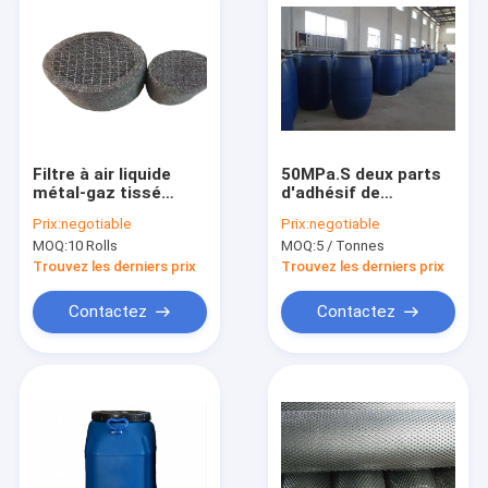
Filtre à air liquide
50MPa.S deux parts
métal-gaz tissé
d'adhésif de
Mesh For Demister
polyuréthane pour
Prix:
negotiable
Prix:
negotiable
les chaussures et le
MOQ:
10 Rolls
MOQ:
5 / Tonnes
cuir
Trouvez les derniers prix
Trouvez les derniers prix
Contactez
Contactez
Maison
Des produits
Au sujet de nous