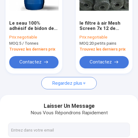
Visite d'usine
Contrôle de qualité
Le seau 100%
le filtre à air Mesh
adhésif de bidon de
Screen 7x 12 de
Contactez-nous
silicone de filtre à air
0.35mm-1.5mm
Prix:
negotiable
Prix:
negotiable
chaud de fonte
câblent décoratif
MOQ:
5 / Tonnes
MOQ:
20 petits pains
d'unité centrale a
Demandez une citation
empaqueté
Trouvez les derniers prix
Trouvez les derniers prix
Contactez
Contactez
Matériel de filtres à air
Regardez plus
Adhésif de filtre à air
Maille de filtre à air
Laisser Un Message
Nous Vous Répondrons Rapidement
élément de filtre à air
Élément filtrant d'acier inoxydable