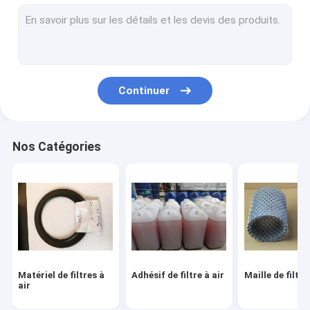
Filtre de fibre en métal
Filtre à air de voiture faisant la machine
Filtre à huile faisant la machine
Continuer
Filtre de HEPA faisant la machine
Machine de fabrication de filtre à air
Nos Catégories
Maille décorative en métal
Fil pliable Mesh Cage
Matériel de filtres à
Adhésif de filtre à air
Maille de filtre
air