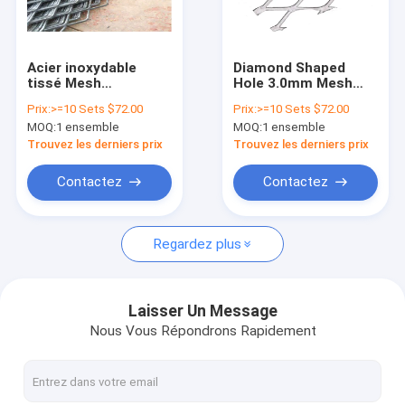
Visite d'usine
Contrôle de qualité
Acier inoxydable
Diamond Shaped
tissé Mesh
Hole 3.0mm Mesh
Contactez-nous
Decoration Ceiling
Ceiling Of Curtain
Prix:
>=10 Sets $72.00
Prix:
>=10 Sets $72.00
architectural de bout
Wall en aluminium
MOQ:
1 ensemble
MOQ:
1 ensemble
droit
décoratif
Demandez une citation
Trouvez les derniers prix
Trouvez les derniers prix
Contactez
Contactez
Matériel de filtres à air
Regardez plus
Adhésif de filtre à air
Maille de filtre à air
Laisser Un Message
Nous Vous Répondrons Rapidement
élément de filtre à air
Élément filtrant d'acier inoxydable