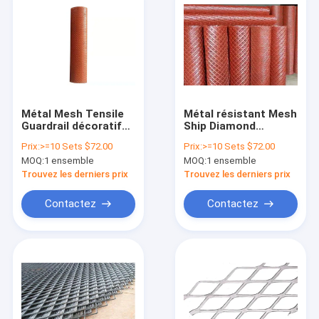
Métal Mesh Tensile
Métal résistant Mesh
Guardrail décoratif
Ship Diamond
de fil de Diamond Ss
décoratif de fil de la
Prix:
>=10 Sets $72.00
Prix:
>=10 Sets $72.00
304 d'aquiculture
pédale 0.5mm
MOQ:
1 ensemble
MOQ:
1 ensemble
Trouvez les derniers prix
Trouvez les derniers prix
Contactez
Contactez
Maison
Des produits
Au sujet de nous