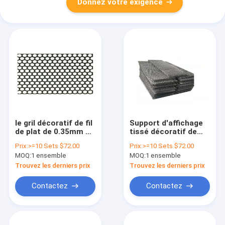
Donnez votre exigence
le gril décoratif de fil
Support d'affichage
de plat de 0.35mm a
tissé décoratif de
perforé le filet de
conseil de Mesh
Prix:
>=10 Sets $72.00
Prix:
>=10 Sets $72.00
poinçon d'étagère
Fixed On Wall Hole de
MOQ:
1 ensemble
MOQ:
1 ensemble
avec le cadre
fil de trou circulaire
Trouvez les derniers prix
Trouvez les derniers prix
Contactez
Contactez