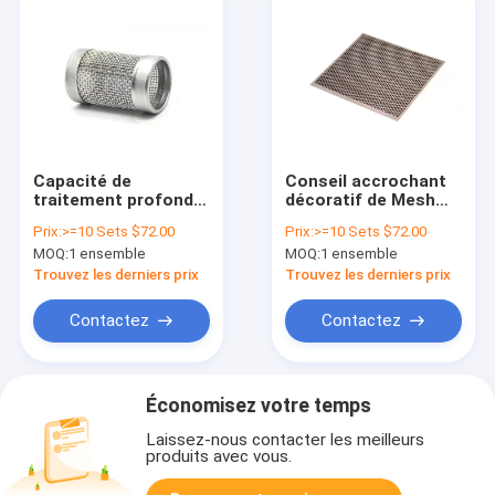
Capacité de
Conseil accrochant
traitement profonde
décoratif de Mesh
de filtration de
Mobile Phone
Prix:
>=10 Sets $72.00
Prix:
>=10 Sets $72.00
retrait de Mesh Filter
Pendant Tool en
MOQ:
1 ensemble
MOQ:
1 ensemble
Element Strong Dust
métal de l'affichage
du fil Ss304
0.35mm de panneau
Trouvez les derniers prix
Trouvez les derniers prix
de trou
Contactez
Contactez
Économisez votre temps
Laissez-nous contacter les meilleurs
produits avec vous.