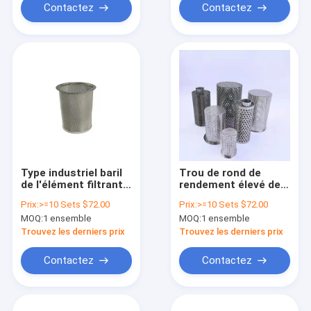
Contactez
Contactez
Type industriel baril
Trou de rond de
de l'élément filtrant
rendement élevé de
d'acier inoxydable de
cartouche filtrante
Prix:
>=10 Sets $72.00
Prix:
>=10 Sets $72.00
20 microns Y de
de l'acier inoxydable
MOQ:
1 ensemble
MOQ:
1 ensemble
cachetage d'aide de
304 traitant
bordure
profondément
Trouvez les derniers prix
Trouvez les derniers prix
Contactez
Contactez