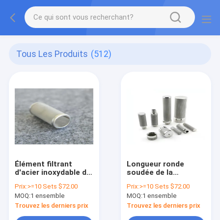
Tous Les Produits
(512)
Élément filtrant
Longueur ronde
d'acier inoxydable de
soudée de la
magazine d'outillage
cartouche filtrante
Prix:
>=10 Sets $72.00
Prix:
>=10 Sets $72.00
industriel OD 65mm
en métal de Mesh Iso
MOQ:
1 ensemble
MOQ:
1 ensemble
9001 de trou 250mm
Trouvez les derniers prix
Trouvez les derniers prix