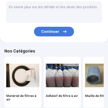
Filtre de fibre en métal
Filtre à air de voiture faisant la machine
Filtre à huile faisant la machine
Continuer
Filtre de HEPA faisant la machine
Machine de fabrication de filtre à air
Nos Catégories
Maille décorative en métal
Fil pliable Mesh Cage
Matériel de filtres à
Adhésif de filtre à air
Maille de filtre
air