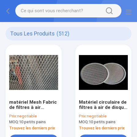
Tous Les Produits
(512)
matériel Mesh Fabric
Matériel circulaire de
de filtres à air
filtres à air de disque
d'épaisseur de plat
de filtre de gâteau,
Prix:
negotiable
Prix:
negotiable
de 0.6mm 1M * 20
maille d'acier
MOQ:
10 petits pains
MOQ:
10 petits pains
M/Roll
inoxydable de 70
microns
Trouvez les derniers prix
Trouvez les derniers prix