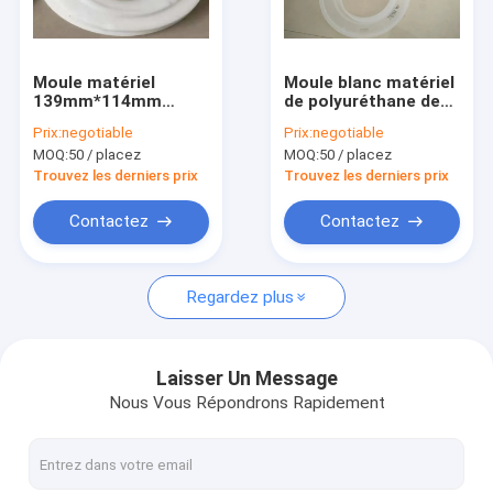
Visite d'usine
Contrôle de qualité
Moule matériel
Moule blanc matériel
139mm*114mm
de polyuréthane de
Contactez-nous
soumis à un
polypropylène de
Prix:
negotiable
Prix:
negotiable
traitement
filtres à air
MOQ:
50 / placez
MOQ:
50 / placez
thermique chimique
résistants
Demandez une citation
de filtre de filtres à
Trouvez les derniers prix
Trouvez les derniers prix
air d'unité centrale
Contactez
Contactez
Matériel de filtres à air
Regardez plus
Adhésif de filtre à air
Maille de filtre à air
Laisser Un Message
Nous Vous Répondrons Rapidement
élément de filtre à air
Élément filtrant d'acier inoxydable