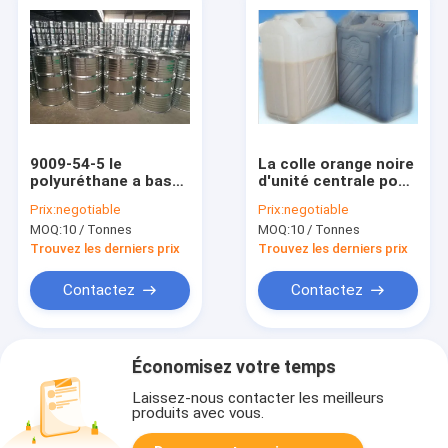
9009-54-5 le
La colle orange noire
polyuréthane a basé
d'unité centrale pour
le type adhésif de
le filtre à air
Prix:
negotiable
Prix:
negotiable
deux composants
d'automobile est
MOQ:
10 / Tonnes
MOQ:
10 / Tonnes
pour l'épurateur d'air
employée pour le
matériel de filtres à
Trouvez les derniers prix
Trouvez les derniers prix
air de moule d'unité
centrale
Contactez
Contactez
Économisez votre temps
Laissez-nous contacter les meilleurs
produits avec vous.