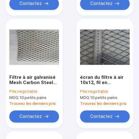
Contactez
Contactez
Filtre à air galvanisé
écran du filtre à air
Mesh Carbon Steel
10x12, fil en
Material 0,35
aluminium Mesh Hot
Prix:
negotiable
Prix:
negotiable
millimètres
Galvanized Prismatic
MOQ:
10 petits pains
MOQ:
10 petits pains
d'épaisseur
Trouvez les derniers prix
Trouvez les derniers prix
Contactez
Contactez