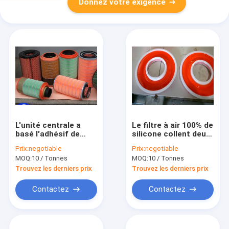
Donnez votre exigence
L'unité centrale a
Le filtre à air 100% de
basé l'adhésif de
silicone collent deux
filtre à air, colle
composants
Prix:
negotiable
Prix:
negotiable
époxyde de deux
repassent
MOQ:
10 / Tonnes
MOQ:
10 / Tonnes
composants dans le
l'emballage de seau
seau de bidon
Trouvez les derniers prix
Trouvez les derniers prix
Contactez
Contactez