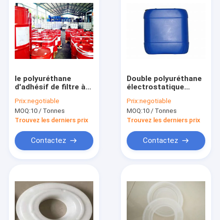
le polyuréthane
Double polyuréthane
d'adhésif de filtre à
électrostatique
air de la densité
composant du
Prix:
negotiable
Prix:
negotiable
1.02g/ml a basé la
matériel 9009-54-5
MOQ:
10 / Tonnes
MOQ:
10 / Tonnes
fonte chaude
de filtre à air
Trouvez les derniers prix
Trouvez les derniers prix
Contactez
Contactez
Maison
Des produits
Au sujet de nous