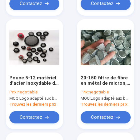
Contactez
Contactez
Pouce 5-12 matériel
20-150 filtre de fibre
d'acier inoxydable de
en métal de micron,
filtre de fibre en
perforation
Prix:
negotiable
Prix:
negotiable
métal de 100
rectangulaire 100
MOQ:
Logo adapté aux besoins du client (Min. Order : 300 morceaux) d'emballage adapté aux besoins du clie
MOQ:
Logo adapté aux besoins du client (Min. Order : 300 morceaux) d'emballage adapté aux besoins du clie
microns
Mesh Water Filter
Trouvez les derniers prix
Trouvez les derniers prix
Contactez
Contactez