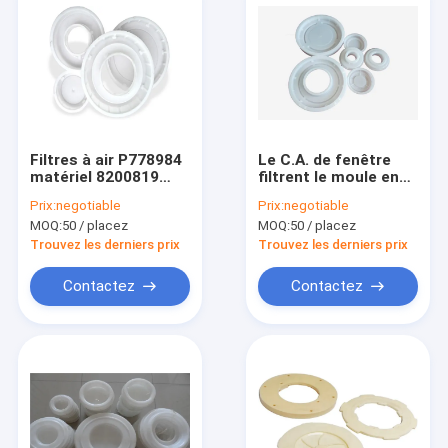
Filtres à air P778984
Le C.A. de fenêtre
matériel 8200819
filtrent le moule en
C20500 de moule de
plastique du
Prix:
negotiable
Prix:
negotiable
véhicule
polypropylène C1250
MOQ:
50 / placez
MOQ:
50 / placez
matériel
Trouvez les derniers prix
Trouvez les derniers prix
Contactez
Contactez
Maison
Des produits
Au sujet de nous