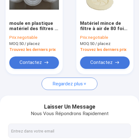
Visite d'usine
Contrôle de qualité
moule en plastique
Matériel mince de
matériel des filtres à
filtre à air de 80 fois,
Contactez-nous
air AF25552 AF26659
couverture de filtre
Prix:
negotiable
Prix:
negotiable
de polypropène
de survêtement de
MOQ:
50 / placez
MOQ:
50 / placez
polypropylène
Demandez une citation
Trouvez les derniers prix
Trouvez les derniers prix
Contactez
Contactez
Matériel de filtres à air
Regardez plus
Adhésif de filtre à air
Maille de filtre à air
Laisser Un Message
Nous Vous Répondrons Rapidement
élément de filtre à air
Élément filtrant d'acier inoxydable