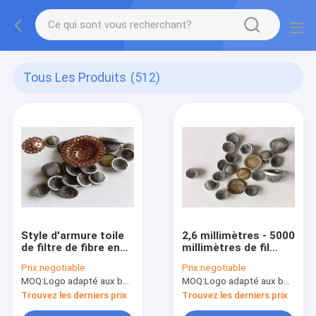
Tous Les Produits
(512)
Style d'armure toile
2,6 millimètres - 5000
de filtre de fibre en
millimètres de fil
métal de Hastelloy
Mesh Filter Filter
Prix:
negotiable
Prix:
negotiable
avec la maille 1-635
Cylinder Type d'acier
MOQ:
Logo adapté aux besoins du client (Min. Order : 300 morceaux) d'emballage adapté aux besoins du clie
MOQ:
Logo adapté aux besoins du client (Min. Order : 300 morceaux) d'emballage adapté aux besoins du clie
inoxydable
Trouvez les derniers prix
Trouvez les derniers prix