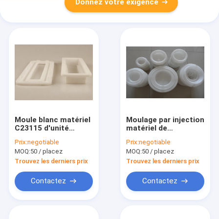
Donnez votre exigence
Moule blanc matériel
Moulage par injection
C23115 d'unité
matériel de
centrale de filtres à
polypropylène de 200
Prix:
negotiable
Prix:
negotiable
air de cache anti-
filtres à air de
MOQ:
50 / placez
MOQ:
50 / placez
poussière
périodes CF1140
Trouvez les derniers prix
Trouvez les derniers prix
Contactez
Contactez