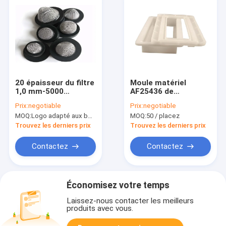
20 épaisseur du filtre
Moule matériel
1,0 mm-5000
AF25436 de
millimètres d'acier
couverture de filtre à
Prix:
negotiable
Prix:
negotiable
inoxydable de micron
air de filtre lavable de
MOQ:
Logo adapté aux besoins du client (Min. Order : 300 morceaux) d'emballage adapté aux besoins du clie
MOQ:
50 / placez
Hepa
Trouvez les derniers prix
Trouvez les derniers prix
Contactez
Contactez
Économisez votre temps
Laissez-nous contacter les meilleurs
produits avec vous.