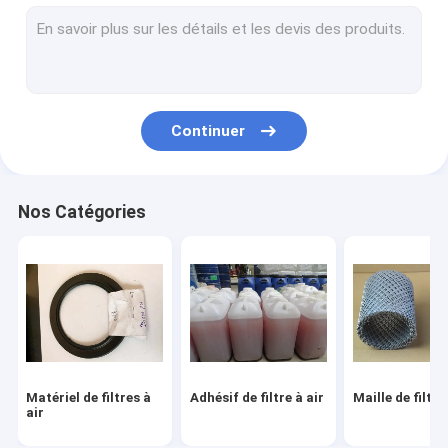
Filtre de fibre en métal
Filtre à air de voiture faisant la machine
Filtre à huile faisant la machine
Continuer
Filtre de HEPA faisant la machine
Machine de fabrication de filtre à air
Nos Catégories
Maille décorative en métal
Fil pliable Mesh Cage
Matériel de filtres à
Adhésif de filtre à air
Maille de filtre
air