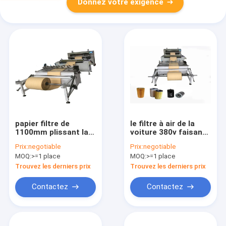
Donnez votre exigence
papier filtre de
le filtre à air de la
1100mm plissant la
voiture 380v faisant
température de
la machine, pp
Prix:
negotiable
Prix:
negotiable
fonctionnement de
fondent non soufflé
MOQ:
>=1 place
MOQ:
>=1 place
degré de la machine
le textile tissé
200 C
faisant la machine
Trouvez les derniers prix
Trouvez les derniers prix
Contactez
Contactez