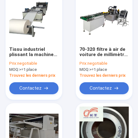
Tissu industriel
70-320 filtre à air de
plissant la machine
voiture de millimètre
8-55 millimètres de
faisant le papier
Prix:
negotiable
Prix:
negotiable
taille de Pleting
filtre de machine
MOQ:
>=1 place
MOQ:
>=1 place
plissant le poids
700kg
Trouvez les derniers prix
Trouvez les derniers prix
Contactez
Contactez
Maison
Des produits
Au sujet de nous