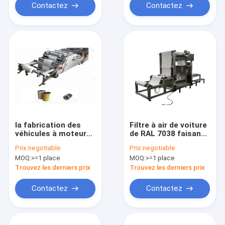
Contactez
Contactez
la fabrication des
Filtre à air de voiture
véhicules à moteur
de RAL 7038 faisant
de plissage rotatoire
la machine, filtre de
Prix:
negotiable
Prix:
negotiable
du filtre 500kg usine
Hepa plissant la
MOQ:
>=1 place
MOQ:
>=1 place
1800X1030X900mm
machine
Trouvez les derniers prix
Trouvez les derniers prix
Contactez
Contactez