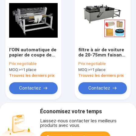
l'OIN automatique de
filtre à air de voiture
papier de coupe de
de 20-75mm faisant
machine de fente du
la pression
Prix:
negotiable
Prix:
negotiable
petit pain 280kg a
atmosphérique de la
MOQ:
>=1 place
MOQ:
>=1 place
approuvé
machine 780kg
0.5Mpa
Trouvez les derniers prix
Trouvez les derniers prix
Contactez
Contactez
Économisez votre temps
Laissez-nous contacter les meilleurs
produits avec vous.