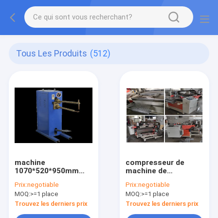
Tous Les Produits
(512)
machine
compresseur de
1070*520*950mm
machine de
d'Air Filter
fabrication du filtre à
Prix:
negotiable
Prix:
negotiable
Manufacturing de
air 3kw soudant
MOQ:
>=1 place
MOQ:
>=1 place
soudeuse de la tache
40kva
380V
Trouvez les derniers prix
Trouvez les derniers prix