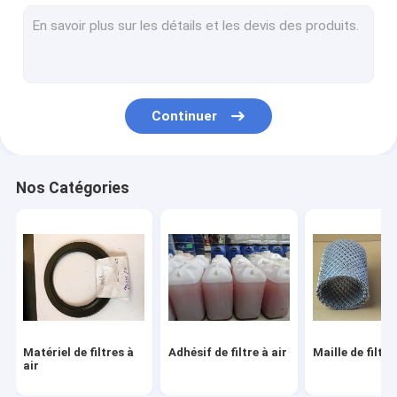
Filtre de fibre en métal
Filtre à air de voiture faisant la machine
Filtre à huile faisant la machine
Continuer
Filtre de HEPA faisant la machine
Machine de fabrication de filtre à air
Nos Catégories
Maille décorative en métal
Fil pliable Mesh Cage
Matériel de filtres à
Adhésif de filtre à air
Maille de filtre
air