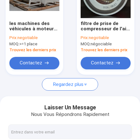
Visite d'usine
Contrôle de qualité
les machines des
filtre de prise de
véhicules à moteur
compresseur de l'air
Contactez-nous
de fabrication de
93oC par le matériel
Prix:
negotiable
Prix:
negotiable
filtre de 32-1100mm
de fibre de cellulose
MOQ:
>=1 place
MOQ:
négociable
ont informatisé
de taille
Demandez une citation
Trouvez les derniers prix
Trouvez les derniers prix
Contactez
Contactez
Matériel de filtres à air
Regardez plus
Adhésif de filtre à air
Maille de filtre à air
Laisser Un Message
Nous Vous Répondrons Rapidement
élément de filtre à air
Élément filtrant d'acier inoxydable