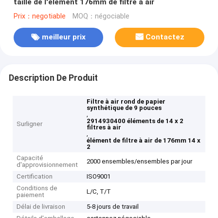
taille de l'élément 176mm de filtre à air
Prix：negotiable
MOQ：négociable
meilleur prix
Contactez
Description De Produit
Filtre à air rond de papier
synthétique de 9 pouces
,
2914930400 éléments de 14 x 2
Surligner
filtres à air
,
élément de filtre à air de 176mm 14 x
2
Capacité
2000 ensembles/ensembles par jour
d'approvisionnement
Certification
ISO9001
Conditions de
L/C, T/T
paiement
Délai de livraison
5-8 jours de travail