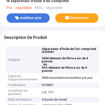
le séparateur d'huile d'air comprimé
Prix：negotiable
MOQ：négociable
meilleur prix
Contactez
Description De Produit
Séparateur d'huile de l'air comprimé
ISO9001
,
OEM élément de filtre à air de 9
Surligner
pouces
,
,
99
95% élément de filtre à air de 9
pouces
Capacité
2000 ensembles/ensembles par jour
d'approvisionnement
Certification
ISO9001
Conditions de
L/C, T/T
paiement
Délai de livraison
5-8 jours de travail