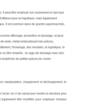
nis. Il peut être employé non seulement en tant que
affaires pour la logistique, mais également
gistique. Il est commun dans de grands supermarchés
comme affichage, promotion et stockage, et peut
s de moto, métal emboutissant des pièces,
iment, l'éclairage, des meubles, la logistique, la
ge ou être empilée : la cage de stockage avec des
eut empêcher de petites pièces de couler.
port, manipulation, chargement et déchargement, le
 l'acier en U de canal pour rendre la structure plus
ut également être modifiée pour employer d'autres