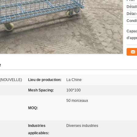
Détai
Délai 
Condi
Capac
d'app
e
l (NOUVELLE)
Lieu de production:
La Chine
Mesh Spacing:
100*100
50 morceaux
MOQ:
Industries
Diverses industries
applicables: