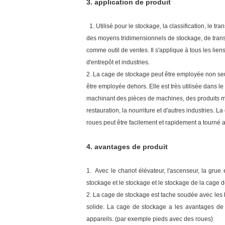
3. application de produit
1. Utilisé pour le stockage, la classification, le t
des moyens tridimensionnels de stockage, de trans
comme outil de ventes. Il s'applique à tous les lien
d'entrepôt et industries.
2. La cage de stockage peut être employée non seu
être employée dehors. Elle est très utilisée dans 
machinant des pièces de machines, des produits méta
restauration, la nourriture et d'autres industries
roues peut être facilement et rapidement a tourné a
4. avantages de produit
1. Avec le chariot élévateur, l'ascenseur, la gru
stockage et le stockage et le stockage de la cage de
2. La cage de stockage est tache soudée avec les ba
solide. La cage de stockage a les avantages de l
appareils. (par exemple pieds avec des roues)