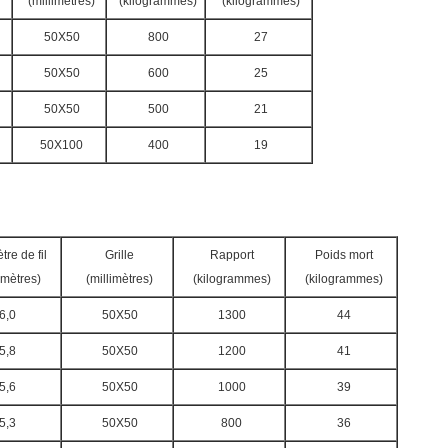
(millimètres)
(kilogrammes)
(kilogrammes)
50X50
800
27
50X50
600
25
50X50
500
21
50X100
400
19
re de fil
Grille
Rapport
Poids mort
imètres)
(millimètres)
(kilogrammes)
(kilogrammes)
6,0
50X50
1300
44
5,8
50X50
1200
41
5,6
50X50
1000
39
5,3
50X50
800
36