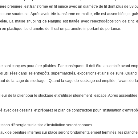
atière première, est transformé en fil mince avec un diamètre de fil dont plus de 58 
vec une soudeuse. Après avoir été transformé en maille, elle est assemblée, et gal
te. La maille shuoling de Nanjing est traitée avec l'électrodéposition de zinc et
on en plastique. Le diamètre de fil est un paramètre important de portance.
kage sont conçues pour être pliables. Par conséquent, il doit être assemblé avant emp
s utilisées dans les entrepôts, supermarchés, expositions et ainsi de suite. Quand
ut de la cage de stockage ; Quand la cage de stockage est empilée, l'avant de l
lleur de la plier pour le stockage et d'utiliser pleinement l'espace. Après assemblé
risé avec des dessins, et préparez le plan de construction pour l'installation d'entre
entation d'énergie sur le site d'installation seront connues.
s travaux de peinture internes sur place seront fondamentalement terminés, les planch