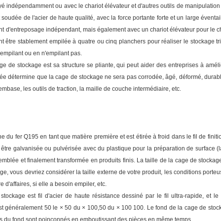
yé indépendamment ou avec le chariot élévateur et d'autres outils de manipulation ;
st soudée de l'acier de haute qualité, avec la force portante forte et un large éven
 d'entreposage indépendant, mais également avec un chariot élévateur pour le chiff
être stablement empilée à quatre ou cinq planchers pour réaliser le stockage tridi
 empilant ou en n'empilant pas.
age de stockage est sa structure se pliante, qui peut aider des entreprises à amé
oyée détermine que la cage de stockage ne sera pas corrodée, âgé, déformé, durable
l'embase, les outils de traction, la maille de couche intermédiaire, etc.
 du fer Q195 en tant que matière première et est étirée à froid dans le fil de finit
eut être galvanisée ou pulvérisée avec du plastique pour la préparation de surface
emblée et finalement transformée en produits finis. La taille de la cage de stocka
ge, vous devriez considérer la taille externe de votre produit, les conditions por
d'affaires, si elle a besoin empiler, etc.
tockage est fil d'acier de haute résistance dessiné par le fil ultra-rapide, et
t généralement 50 le × 50 du × 100,50 du × 100 100. Le fond de la cage de stockag
oins du fond sont poinçonnés en emboutissant des pièces en même temps.