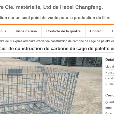
tre Cie. matérielle, Ltd de Hebei Changfeng.
tion sur un seul point de vente pour la production de filtre
nous
Visite d'usine
Contrôle de la qualité
Contact
D
dre de tri exprès ordinaire d'acier de construction de carbone de cage de palette 
'acier de construction de carbone de cage de palette
Détai
Lieu d
Nom d
Certifi
Numér
Cond
Quant
min:
Prix: