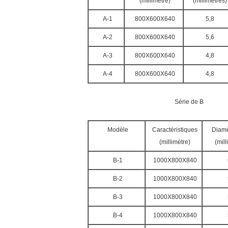
(millimètre)
(millimètres)
A-1
800X600X640
5,8
A-2
800X600X640
5,6
A-3
800X600X640
4,8
A-4
800X600X640
4,8
Série de B
Modèle
Caractéristiques
Diamèt
(millimètre)
(mill
B-1
1000X800X840
B-2
1000X800X840
B-3
1000X800X840
B-4
1000X800X840