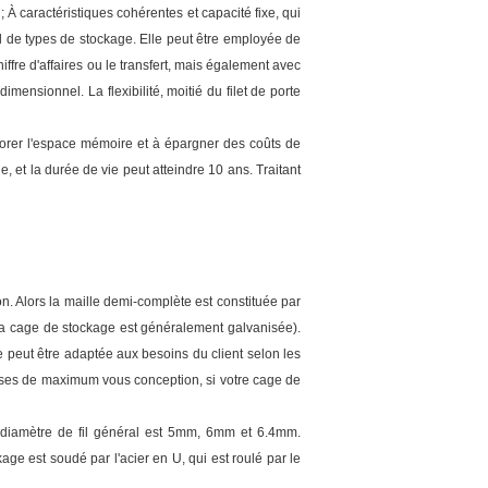
 À caractéristiques cohérentes et capacité fixe, qui
tail de types de stockage. Elle peut être employée de
re d'affaires ou le transfert, mais également avec
mensionnel. La flexibilité, moitié du filet de porte
liorer l'espace mémoire et à épargner des coûts de
, et la durée de vie peut atteindre 10 ans. Traitant
ion. Alors la maille demi-complète est constituée par
 (la cage de stockage est généralement galvanisée).
ge peut être adaptée aux besoins du client selon les
teuses de maximum vous conception, si votre cage de
 le diamètre de fil général est 5mm, 6mm et 6.4mm.
e est soudé par l'acier en U, qui est roulé par le