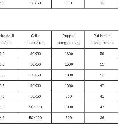
4,8
50X50
600
31
re de fil
Grille
Rapport
Poids mort
limètre
(millimètres)
(kilogrammes)
(kilogrammes)
6,0
50X50
1800
59
5,8
50X50
1500
55
5,6
50X50
1300
52
5,3
50X50
1000
47
4,8
50X50
800
41
5,8
50X100
1000
47
4,8
50X100
500
36