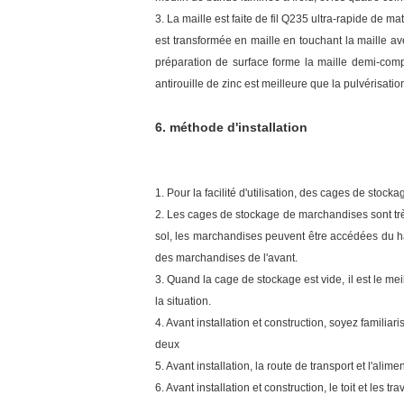
3. La maille est faite de fil Q235 ultra-rapide de m
est transformée en maille en touchant la maille a
préparation de surface forme la maille demi-complè
antirouille de zinc est meilleure que la pulvérisati
6. méthode d'installation
1. Pour la facilité d'utilisation, des cages de stoc
2. Les cages de stockage de marchandises sont trè
sol, les marchandises peuvent être accédées du ha
des marchandises de l'avant.
3. Quand la cage de stockage est vide, il est le mei
la situation.
4. Avant installation et construction, soyez familia
deux
5. Avant installation, la route de transport et l'alim
6. Avant installation et construction, le toit et le