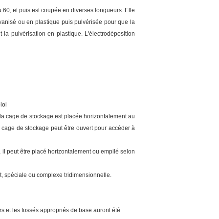
ou 60, et puis est coupée en diverses longueurs. Elle
vanisé ou en plastique puis pulvérisée pour que la
 la pulvérisation en plastique. L'électrodéposition
loi
 la cage de stockage est placée horizontalement au
a cage de stockage peut être ouvert pour accéder à
e, il peut être placé horizontalement ou empilé selon
pôt, spéciale ou complexe tridimensionnelle.
ers et les fossés appropriés de base auront été