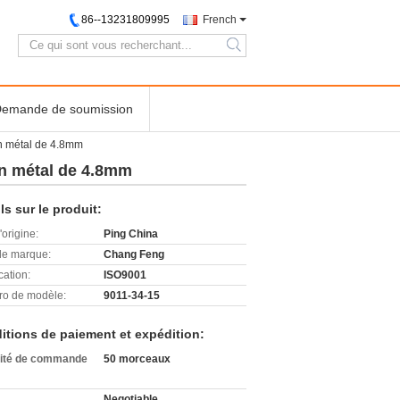
86--13231809995
French
search
emande de soumission
en métal de 4.8mm
 en métal de 4.8mm
ls sur le produit:
'origine:
Ping China
e marque:
Chang Feng
cation:
ISO9001
o de modèle:
9011-34-15
itions de paiement et expédition:
ité de commande
50 morceaux
Negotiable