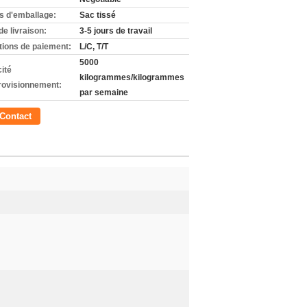
ls d'emballage:
Sac tissé
de livraison:
3-5 jours de travail
tions de paiement:
L/C, T/T
5000
ité
kilogrammes/kilogrammes
rovisionnement:
par semaine
Contact