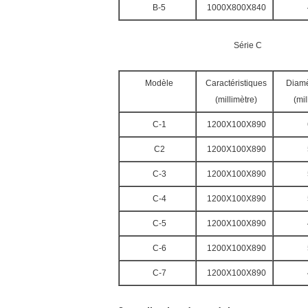
B-5
1000X800X840
Série C
Modèle
Caractéristiques
Diamèt
(millimètre)
(mil
C-1
1200X100X890
C2
1200X100X890
C-3
1200X100X890
C-4
1200X100X890
C-5
1200X100X890
C-6
1200X100X890
C-7
1200X100X890