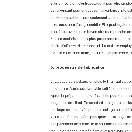
3.As un récipient d'entreposage, il peut être emplo
est favorisant pour entreposer l'inventaire ; Elle e
plusieurs manières, non seulement comme récipient
des roues pour l'usage mobile. Elle peut également 
peut être ouverte pour l'inventaire ou reprendre en
4. La caractéristique la plus proéminente de la c
chiffre d'affaires et de transport. La matière empl
avec la couverture nette, la roulette, le plat creux, 
5. processus de fabrication
1. La cage de stockage emploie le fil à haut carbone
la soudure. Après que la maille soit faite, elle p
Après la préparation de surface, elle peut être ass
exigences de client. En achetant la cage de stocka
stockage est employée pour le stockage ou le chiffre 
2. La matière première principale de la cage de s
L'espacement de maille de la soudure de maille es
moulin de bande laminée à froid, et les quatre c