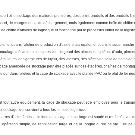
ransport et le stockage des matières premières, des demis-produits et des produits fi
port, de chargement et du déchargement, mais également comme boîte de chiffre d'
s de chiffre d'affaires de logistique et fonctionne par le processus entier de la lo
lement dans l'atelier de production d'usine, mais également dans le supermarché 
le moulage mécanique sous pression, forgeant des pièces, des pièces d'auto, pièce
lliques, des garnitures de tuyau, des vitesses, des pièces de salle de bains de bât
. La cage améliorée de stockage peut être placée sur des étagères, chaînes de monta
utour dans l'atelier, et la cage de stockage avec le plat de PVC ou le plat de fer p
e et tout autre équipement, la cage de stockage peut être employée pour le trans
 stockage, qui convient à tous les liens de logistique.
rres d'acier fortes, et le fond de la cage de stockage est soudé et renforcé avec de
'opération simple, de l'application large et de la longue durée de vie. Elle pe