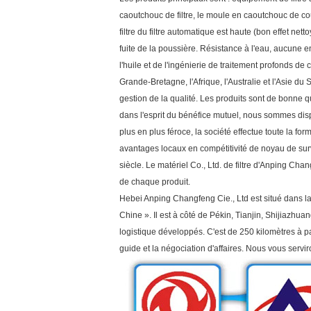
caoutchouc de filtre, le moule en caoutchouc de cou
filtre du filtre automatique est haute (bon effet net
fuite de la poussière. Résistance à l'eau, aucune ent
l'huile et de l'ingénierie de traitement profonds de
Grande-Bretagne, l'Afrique, l'Australie et l'Asie d
gestion de la qualité. Les produits sont de bonne qu
dans l'esprit du bénéfice mutuel, nous sommes disp
plus en plus féroce, la société effectue toute la fo
avantages locaux en compétitivité de noyau de sur
siècle. Le matériel Co., Ltd. de filtre d'Anping Cha
de chaque produit.
Hebei Anping Changfeng Cie., Ltd est situé dans la vi
Chine ». Il est à côté de Pékin, Tianjin, Shijiazhu
logistique développés. C'est de 250 kilomètres à par
guide et la négociation d'affaires. Nous vous servir