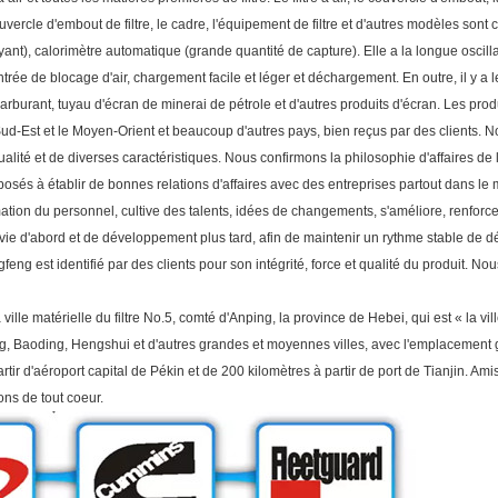
vercle d'embout de filtre, le cadre, l'équipement de filtre et d'autres modèles sont
toyant), calorimètre automatique (grande quantité de capture). Elle a la longue oscill
rée de blocage d'air, chargement facile et léger et déchargement. En outre, il y a les 
 carburant, tuyau d'écran de minerai de pétrole et d'autres produits d'écran. Les prod
u Sud-Est et le Moyen-Orient et beaucoup d'autres pays, bien reçus par des clients. N
alité et de diverses caractéristiques. Nous confirmons la philosophie d'affaires de l
osés à établir de bonnes relations d'affaires avec des entreprises partout dans l
rmation du personnel, cultive des talents, idées de changements, s'améliore, renforce
vie d'abord et de développement plus tard, afin de maintenir un rythme stable de 
ngfeng est identifié par des clients pour son intégrité, force et qualité du produit. 
lle matérielle du filtre No.5, comté d'Anping, la province de Hebei, qui est « la vill
ang, Baoding, Hengshui et d'autres grandes et moyennes villes, avec l'emplacement g
tir d'aéroport capital de Pékin et de 200 kilomètres à partir de port de Tianjin. Ami
ons de tout coeur.