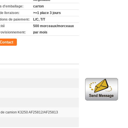
ls d'emballage:
carton
de livraison:
>=1 place 3 jours
tions de paiement:
L/C, T/T
ité
500 morceaux/morceaux
rovisionnement:
par mois
Contact
teur de camion K3250 AF25812/AF25813