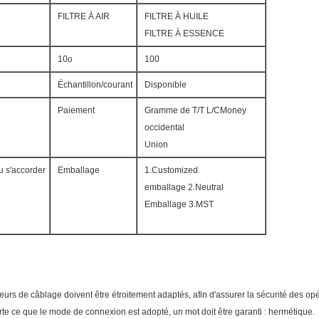
FILTRE À AIR
FILTRE À HUILE
FILTRE À ESSENCE
10o
100
Échantillon/courant
Disponible
Paiement
Gramme de T/T L/CMoney
occidental
Union
u s'accorder
Emballage
1.Customized
emballage 2.Neutral
Emballage 3.MST
férieurs de câblage doivent être étroitement adaptés, afin d'assurer la sécurité des 
rte ce que le mode de connexion est adopté, un mot doit être garanti : hermétique.