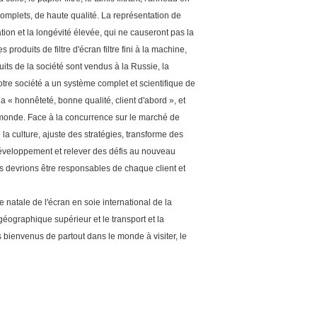
 complets, de haute qualité. La représentation de
ation et la longévité élevée, qui ne causeront pas la
produits de filtre d'écran filtre fini à la machine,
uits de la société sont vendus à la Russie, la
otre société a un système complet et scientifique de
a « honnêteté, bonne qualité, client d'abord », et
e monde. Face à la concurrence sur le marché de
 la culture, ajuste des stratégies, transforme des
développement et relever des défis au nouveau
Nous devrions être responsables de chaque client et
e natale de l'écran en soie international de la
éographique supérieur et le transport et la
s bienvenus de partout dans le monde à visiter, le