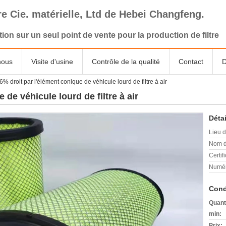
tre Cie. matérielle, Ltd de Hebei Changfeng.
tion sur un seul point de vente pour la production de filtre
nous
Visite d'usine
Contrôle de la qualité
Contact
D
6% droit par l'élément conique de véhicule lourd de filtre à air
 de véhicule lourd de filtre à air
Détai
Lieu d
Nom d
Certifi
Numér
Cond
Quant
min:
Prix: