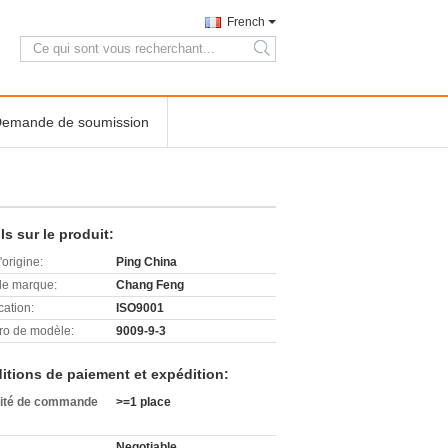
French
search
emande de soumission
ls sur le produit:
'origine:
Ping China
e marque:
Chang Feng
cation:
ISO9001
o de modèle:
9009-9-3
itions de paiement et expédition:
ité de commande
>=1 place
Negotiable