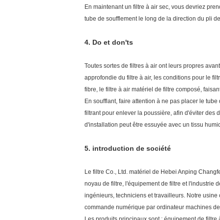
En maintenant un filtre à air sec, vous devriez prend
tube de soufflement le long de la direction du pli d
4.
Do et don'ts
Toutes sortes de filtres à air ont leurs propres avant
approfondie du filtre à air, les conditions pour le f
fibre, le filtre à air matériel de filtre composé, faisa
En soufflant, faire attention à ne pas placer le tub
filtrant pour enlever la poussière, afin d'éviter des
d'installation peut être essuyée avec un tissu humi
5.
introduction de société
Le filtre Co., Ltd. matériel de Hebei Anping Chang
noyau de filtre, l'équipement de filtre et l'industr
ingénieurs, techniciens et travailleurs. Notre usi
commande numérique par ordinateur machines de pr
Les produits principaux sont : équipement de filtre à a