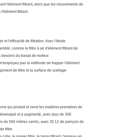
rnant l'élément filtrant, alors que les mouvements de
'élément filtrant.
et l'efficacité de filtration. Avec l'étude
emblé, comme le filtre à air d'élément filtrant de
aux besoins du travail de moteur.
e ; n'employez pas la méthode de frapper l'élément
gement de filtre et la surface de scellage
erne qui produit et vend les matières premières de
ent développé et a augmenté, avec plus de 300
ers de 500 mètres carrés, avec 30 12 de poinçon de
 filtre.
colle, le papier filtre, le tamis filtrant, l'anneau en