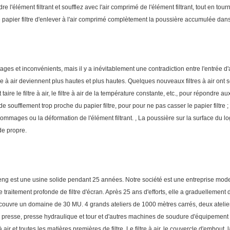
re l'élément filtrant et soufflez avec l'air comprimé de l'élément filtrant, tout en tou
e papier filtre d'enlever à l'air comprimé complètement la poussière accumulée dans l
ages et inconvénients, mais il y a inévitablement une contradiction entre l'entrée d'air 
iltre à air deviennent plus hautes et plus hautes. Quelques nouveaux filtres à air ont s
nt taire le filtre à air, le filtre à air de la température constante, etc., pour répondre 
e de soufflement trop proche du papier filtre, pour pour ne pas casser le papier filtr
 dommages ou la déformation de l'élément filtrant. , La poussière sur la surface du lo
de propre.
feng est une usine solide pendant 25 années. Notre société est une entreprise mod
ie de traitement profonde de filtre d'écran. Après 25 ans d'efforts, elle a graduellem
ne couvre un domaine de 30 MU. 4 grands ateliers de 1000 mètres carrés, deux ateli
esse, presse hydraulique et tour et d'autres machines de soudure d'équipement de
ir et toutes les matières premières de filtre. Le filtre à air, le couvercle d'embout, la 