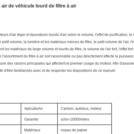
air de véhicule lourd de filtre à air
rs d'air léger et épurateurs lourds d'air selon le volume, l'effet de purification, le 
etit volume, la lumière et les matériaux minces de filtre, le petit volume de l'air, l'ef
 les matériaux de large volume et lourds de filtre, le volume de l'air fort, l'effet for
e l'assortiment du filtre à air soit raisonnable ou pas directement affecte la puissance
t l'une des raisons principales qui affectent le premier usage du moteur. Afin d'assure
té d'être familiarisés avec et de respecter les dispositions de ce manuel.
AplicatioAn
Camion, autobus, moteur
Garantie
so0o-10000miles
Matériaux
noyau de papier