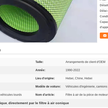
Détai
Délai 
Condi
Capac
d'app
e
Taille:
Arrangements de client d'OEM
Année:
1990-2022
Lieu d'origine:
Hebei, Chine, Hebei
Modèle de voiture:
Véhicules d'ingénierie, camions
véhicules lourds
Nom d'article:
Filtre à air de la pièce de mo
ique
directement par le filtre à air conique
,