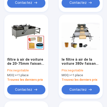
Contactez
Contactez
filtre à air de voiture
le filtre à air de la
de 20-75mm faisant
voiture 380v faisant
la pression
la machine, pp
Prix:
negotiable
Prix:
negotiable
atmosphérique de la
fondent non soufflé
MOQ:
>=1 place
MOQ:
>=1 place
machine 780kg
le textile tissé
0.5Mpa
faisant la machine
Trouvez les derniers prix
Trouvez les derniers prix
Contactez
Contactez