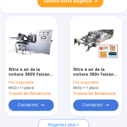
Donnez votre exigence
filtre à air de la
filtre à air de la
voiture 380V faisant
voiture 380v faisant
à chapeau de
à machine
Prix:
negotiable
Prix:
negotiable
machine l'unité
1800X1030X900mm
MOQ:
>=1 place
MOQ:
>=1 place
centrale chaude de
pleaeting de papier
fonte collant 50HZ
Trouvez les derniers prix
Trouvez les derniers prix
Contactez
Contactez
Regardez plus