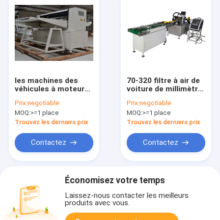
les machines des
70-320 filtre à air de
véhicules à moteur
voiture de millimètre
de fabrication de
faisant le papier
Prix:
negotiable
Prix:
negotiable
filtre de 32-1100mm
filtre de machine
MOQ:
>=1 place
MOQ:
>=1 place
ont informatisé
plissant le poids
700kg
Trouvez les derniers prix
Trouvez les derniers prix
Contactez
Contactez
Économisez votre temps
Laissez-nous contacter les meilleurs
produits avec vous.