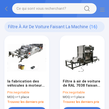
Filtre À Air De Voiture Faisant La Machine
(16)
la fabrication des
Filtre à air de voiture
véhicules à moteur
de RAL 7038 faisant
de plissage rotatoire
la machine, filtre de
Prix:
negotiable
Prix:
negotiable
du filtre 500kg usine
Hepa plissant la
MOQ:
>=1 place
MOQ:
>=1 place
1800X1030X900mm
machine
Trouvez les derniers prix
Trouvez les derniers prix