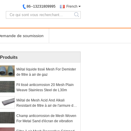
86--13231809995
French
search
emande de soumission
Produits
Métal liquide tissé Mesh For Demister
de filtre à air de gaz
Fil tissé anticorrosion 20 Mesh Plain
Weave Stainless Steel de L30m
Métal de Mesh Acid And Alkali
Resistant de filtre à air de l'armure de
sergé 3.0mm
Champ anticorrosion de Mesh Woven
For Metal Sand d'écran de vibration