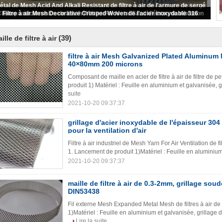
Métal liquide tissé Mesh For Demister de filtre à air de gaz
(39)
ille de filtre à air
filtre à air Mesh Galvanized Plated Aluminum 
40×80mm 200 microns
Composant de maille en acier de filtre à air de filtre de p
produit 1) Matériel : Feuille en aluminium et galvanisée, gr
suite
2021-10-20 09:37:37
grillage d'acier inoxydable de l'épaisseur 30
pour la ventilation d'air
Filtre à air industriel de Mesh Yarn For Air Ventilation de f
1. Lancement de produit 1)Matériel : Feuille en aluminium e
2021-10-20 09:37:37
maille de filtre à air de 0.3-2mm, grillage sou
DIN53438
Fil externe Mesh Expanded Metal Mesh de filtres à air de
1)Matériel : Feuille en aluminium et galvanisée, grillage d
Lire la suite