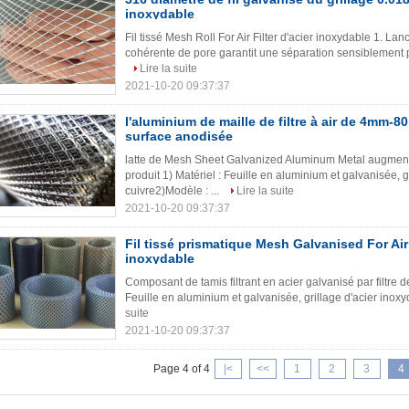
inoxydable
Fil tissé Mesh Roll For Air Filter d'acier inoxydable 1. La
cohérente de pore garantit une séparation sensiblement pl
Lire la suite
2021-10-20 09:37:37
l'aluminium de maille de filtre à air de 4mm-
surface anodisée
latte de Mesh Sheet Galvanized Aluminum Metal augme
produit 1) Matériel : Feuille en aluminium et galvanisée, g
cuivre2)Modèle : ...
Lire la suite
2021-10-20 09:37:37
Fil tissé prismatique Mesh Galvanised For Air 
inoxydable
Composant de tamis filtrant en acier galvanisé par filtre d
Feuille en aluminium et galvanisée, grillage d'acier inoxy
suite
2021-10-20 09:37:37
Page 4 of 4
|<
<<
1
2
3
4