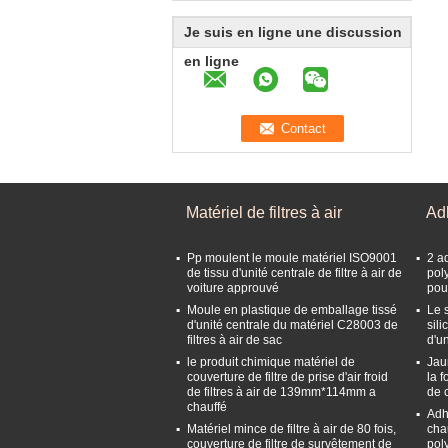
Je suis en ligne une discussion
en ligne
Matériel de filtres à air
Adh
Pp moulent le moule matériel ISO9001
2 a
de tissu d'unité centrale de filtre à air de
pol
voiture approuvé
pour
Moule en plastique de emballage tissé
Le 
d'unité centrale du matériel C28003 de
sili
filtres à air de sac
d'u
le produit chimique matériel de
Jau
couverture de filtre de prise d'air froid
la 
de filtres à air de 139mm*114mm a
de 
chauffé
Adhé
Matériel mince de filtre à air de 80 fois,
cha
couverture de filtre de survêtement de
pol