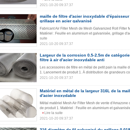
2021-10-20 09:37:37
maille de filtre d'acier inoxydable d'épaisseu
grillage en acier galvanisé
Fabricant Air Filter Mesh de Mesh Galvanized Roll Filter 
Matériel : Feuille en aluminium et galvanisée, grillage d'ac
suite
2021-10-20 09:37:37
Largeur de la corrosion 0.5-2.5m de catégorie
filtre à air d'acier inoxydable anti
Les accessoires de filtre en métal de petit pain la maille de 
1. Lancement de produit 1. À distribution de grandeurs co
2021-10-20 09:37:37
Matériel en métal de la largeur 316L de la maill
d'acier inoxydable
Métal matériel Mesh Air Filter Mesh de vente d'Amazone d
de produit 1. Matériel : Feuille en aluminium et galvanisée
Lire la suite
2021-10-20 09:37:37
316 diamètre de fil galvanisé du grillage 0.01