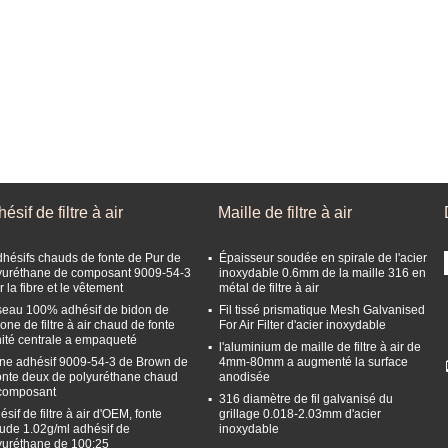
ésif de filtre à air
Maille de filtre à air
dhésifs chauds de fonte de Pur de
Épaisseur soudée en spirale de l'acier
yuréthane de composant 9009-54-3
inoxydable 0.6mm de la maille 316 en
 la fibre et le vêtement
métal de filtre à air
seau 100% adhésif de bidon de
Fil tissé prismatique Mesh Galvanised
cone de filtre à air chaud de fonte
For Air Filter d'acier inoxydable
nité centrale a empaqueté
l'aluminium de maille de filtre à air de
ne adhésif 9009-54-3 de Brown de
4mm-80mm a augmenté la surface
fonte deux de polyuréthane chaud
anodisée
composant
316 diamètre de fil galvanisé du
sif de filtre à air d'OEM, fonte
grillage 0.018-2.03mm d'acier
ude 1.02g/ml adhésif de
inoxydable
yuréthane de 100:25