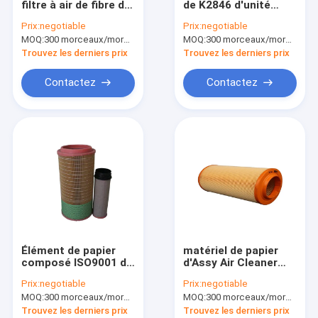
filtre à air de fibre de
de K2846 d'unité
Filtre de fibre en métal
pâte de bois
centrale de filtre à air
Prix:
negotiable
Prix:
negotiable
d'automobile
MOQ:
Filtre à air de voiture faisant la machine
300 morceaux/morceaux (Min. Order)
MOQ:
300 morceaux/morceaux (Min. Order)
Trouvez les derniers prix
Trouvez les derniers prix
Filtre à huile faisant la machine
Contactez
Contactez
Filtre de HEPA faisant la machine
Machine de fabrication de filtre à air
Maille décorative en métal
Fil pliable Mesh Cage
Élément de papier
matériel de papier
composé ISO9001 de
d'Assy Air Cleaner
filtre à air de l'unité
Honda City pp
Prix:
negotiable
Prix:
negotiable
centrale 2um
d'élément de 3.2i 24v
MOQ:
300 morceaux/morceaux (Min. Order)
MOQ:
300 morceaux/morceaux (Min. Order)
Trouvez les derniers prix
Trouvez les derniers prix