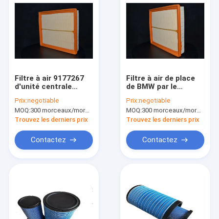
Filtre à air 9177267
Filtre à air de place
d'unité centrale
de BMW par le
d'OEM 5834071
moteur de la taille
Prix:
negotiable
Prix:
negotiable
55183562 46552772
286*150*57mm
MOQ:
300 morceaux/morceaux (Min. Order)
MOQ:
300 morceaux/morceaux (Min. Order)
55183269 55192012
939.DXG22 750IL
Trouvez les derniers prix
Trouvez les derniers prix
Contactez
Contactez
Maison
Des produits
Au sujet de nous