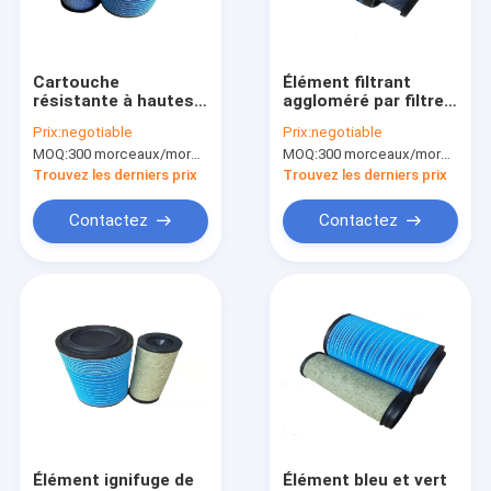
Visite d'usine
Contrôle de qualité
Cartouche
Élément filtrant
résistante à hautes
aggloméré par filtre à
Contactez-nous
températures de
air bleu-foncé de
Prix:
negotiable
Prix:
negotiable
filtre à air ignifuge
l'unité centrale
MOQ:
300 morceaux/morceaux (Min. Order)
MOQ:
300 morceaux/morceaux (Min. Order)
K2241
Demandez une citation
Trouvez les derniers prix
Trouvez les derniers prix
Contactez
Contactez
Matériel de filtres à air
Adhésif de filtre à air
Maille de filtre à air
élément de filtre à air
Élément filtrant d'acier inoxydable
Élément ignifuge de
Élément bleu et vert