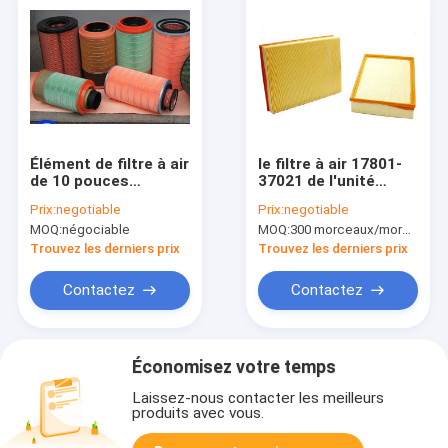
Élément de filtre à air
le filtre à air 17801-
de 10 pouces
37021 de l'unité
température de
centrale 4.0L, le filtre
Prix:
negotiable
Prix:
negotiable
fonctionnement
à air carré jaune
MOQ:
négociable
MOQ:
300 morceaux/morceaux (Min. Order)
200oF de fusion de 1
ISO9001 a approuvé
micron
Trouvez les derniers prix
Trouvez les derniers prix
Contactez
Contactez
Économisez votre temps
Laissez-nous contacter les meilleurs
produits avec vous.