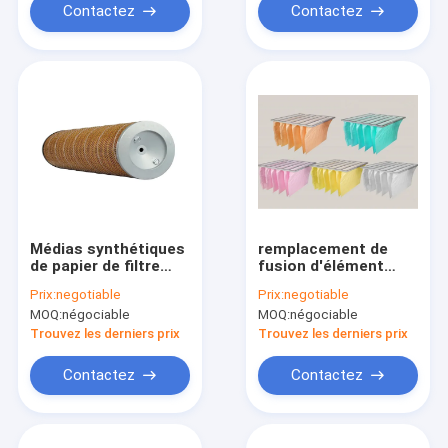
Contactez
Contactez
Médias synthétiques
remplacement de
de papier de filtre
fusion d'élément
d'AF1798 AF25461M
filtrant 300Pa,
Prix:
negotiable
Prix:
negotiable
Air Compressor
élément filtrant de
MOQ:
négociable
MOQ:
négociable
Intake
compresseur d'air
Trouvez les derniers prix
Trouvez les derniers prix
Contactez
Contactez