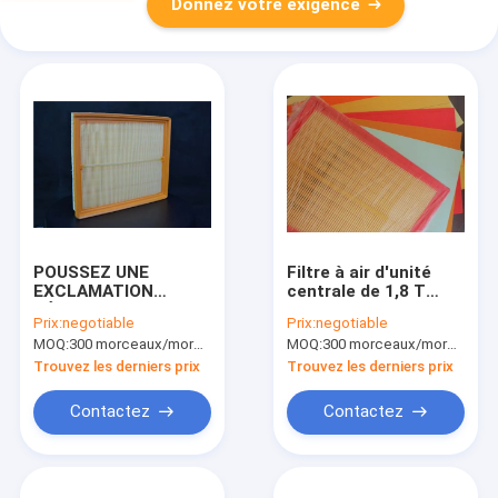
Donnez votre exigence
POUSSEZ UNE
Filtre à air d'unité
EXCLAMATION
centrale de 1,8 T
DÉSAPPROBATRICE
Quattro, BMW 1994-
Prix:
negotiable
Prix:
negotiable
la garantie
2001 filtre à air de 14
MOQ:
300 morceaux/morceaux (Min. Order)
MOQ:
300 morceaux/morceaux (Min. Order)
approuvée de BMW
pouces
de couleur rouge de
Trouvez les derniers prix
Trouvez les derniers prix
filtre à air d'unité
centrale 8000 milles
Contactez
Contactez