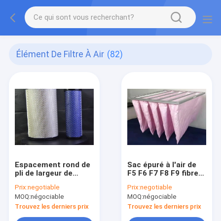
Élément De Filtre À Air
(82)
Espacement rond de
Sac épuré à l'air de
pli de largeur de
F5 F6 F7 F8 F9 fibre
l'élément 88mm-
extrafine de porosité
Prix:
negotiable
Prix:
negotiable
2000mm de filtre à
de 0,3 microns
MOQ:
négociable
MOQ:
négociable
air de moteur
Trouvez les derniers prix
Trouvez les derniers prix