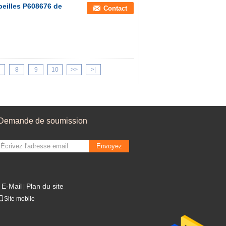
abeilles P608676 de
Contact
8
9
10
>>
>|
Demande de soumission
Envoyez
E-Mail
Plan du site
|
Site mobile