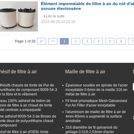
Élément imperméable de filtre à air du nid d'
groupe électrogène
Lire la suite
2022-08-29 10:21:16
Page 1 of 26
|<
<<
1
2
3
4
5
6
7
ésif de filtre à air
Maille de filtre à air
dhésifs chauds de fonte de Pur de
Épaisseur soudée en spirale de l'acier
yuréthane de composant 9009-54-3
inoxydable 0.6mm de la maille 316 en
 la fibre et le vêtement
métal de filtre à air
seau 100% adhésif de bidon de
Fil tissé prismatique Mesh Galvanised
cone de filtre à air chaud de fonte
For Air Filter d'acier inoxydable
nité centrale a empaqueté
l'aluminium de maille de filtre à air de
ne adhésif 9009-54-3 de Brown de
4mm-80mm a augmenté la surface
fonte deux de polyuréthane chaud
anodisée
composant
316 diamètre de fil galvanisé du
sif de filtre à air d'OEM, fonte
grillage 0.018-2.03mm d'acier