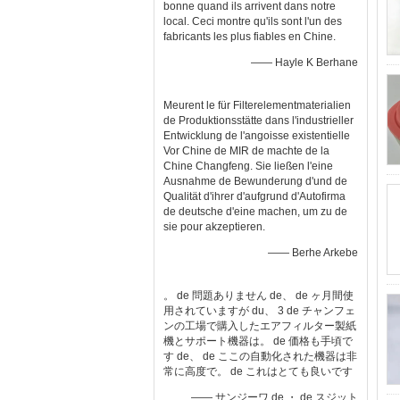
bonne quand ils arrivent dans notre
local. Ceci montre qu'ils sont l'un des
fabricants les plus fiables en Chine.
—— Hayle K Berhane
Meurent le für Filterelementmaterialien
de Produktionsstätte dans l'industrieller
Entwicklung de l'angoisse existentielle
Vor Chine de MIR de machte de la
Chine Changfeng. Sie ließen l'eine
Ausnahme de Bewunderung d'und de
Qualität d'ihrer d'aufgrund d'Autofirma
de deutsche d'eine machen, um zu de
sie pour akzeptieren.
—— Berhe Arkebe
。 de 問題ありません de、 de ヶ月間使
用されていますが du、 3 de チャンフェ
ンの工場で購入したエアフィルター製紙
機とサポート機器は。 de 価格も手頃で
す de、 de ここの自動化された機器は非
常に高度で。 de これはとても良いです
—— サンジーワ de ・ de スジット