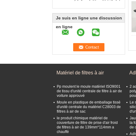
Je suis en ligne une discussion
en ligne
Matériel de filtres à air
Adh
Pp moulent le moule matériel ISO9001
2 a
de tissu d'unité centrale de filtre à air de
pol
voiture approuvé
pour
Moule en plastique de emballage tissé
Le 
d'unité centrale du matériel C28003 de
sili
filtres à air de sac
d'u
le produit chimique matériel de
Jau
couverture de filtre de prise d'air froid
la 
de filtres à air de 139mm*114mm a
de 
chauffé
Adhé