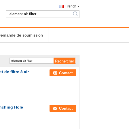
French
search
emande de soumission
 de filtre à air
Contact
unching Hole
Contact