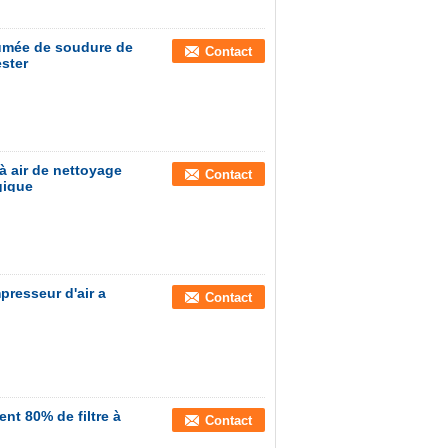
fumée de soudure de
Contact
ester
à air de nettoyage
Contact
gique
mpresseur d'air a
Contact
nt 80% de filtre à
Contact